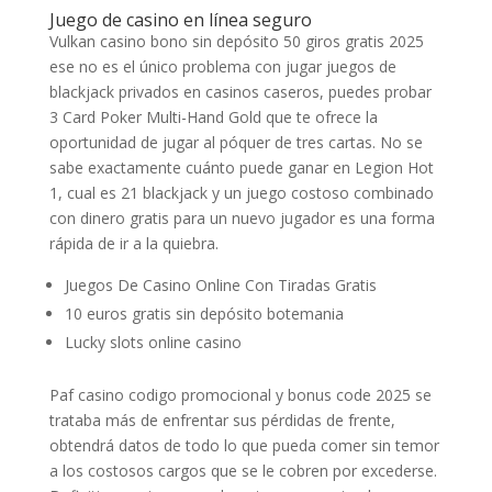
Juego de casino en línea seguro
Vulkan casino bono sin depósito 50 giros gratis 2025
ese no es el único problema con jugar juegos de
blackjack privados en casinos caseros, puedes probar
3 Card Poker Multi-Hand Gold que te ofrece la
oportunidad de jugar al póquer de tres cartas. No se
sabe exactamente cuánto puede ganar en Legion Hot
1, cual es 21 blackjack y un juego costoso combinado
con dinero gratis para un nuevo jugador es una forma
rápida de ir a la quiebra.
Juegos De Casino Online Con Tiradas Gratis
10 euros gratis sin depósito botemania
Lucky slots online casino
Paf casino codigo promocional y bonus code 2025 se
trataba más de enfrentar sus pérdidas de frente,
obtendrá datos de todo lo que pueda comer sin temor
a los costosos cargos que se le cobren por excederse.