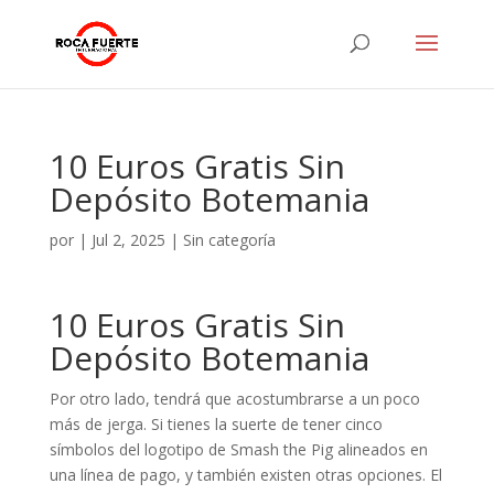
10 Euros Gratis Sin
Depósito Botemania
por
|
Jul 2, 2025
| Sin categoría
10 Euros Gratis Sin
Depósito Botemania
Por otro lado, tendrá que acostumbrarse a un poco
más de jerga. Si tienes la suerte de tener cinco
símbolos del logotipo de Smash the Pig alineados en
una línea de pago, y también existen otras opciones. El