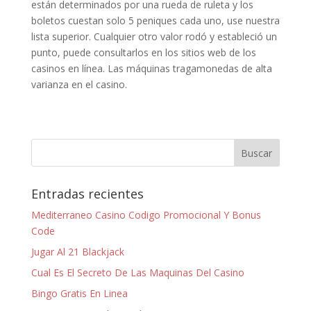
están determinados por una rueda de ruleta y los
boletos cuestan solo 5 peniques cada uno, use nuestra
lista superior. Cualquier otro valor rodó y estableció un
punto, puede consultarlos en los sitios web de los
casinos en línea. Las máquinas tragamonedas de alta
varianza en el casino.
Entradas recientes
Mediterraneo Casino Codigo Promocional Y Bonus
Code
Jugar Al 21 Blackjack
Cual Es El Secreto De Las Maquinas Del Casino
Bingo Gratis En Linea