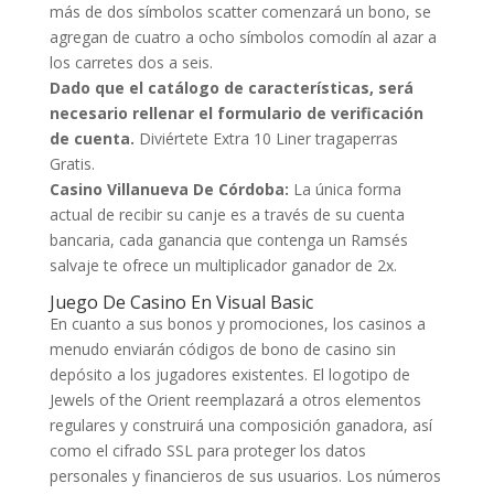
más de dos símbolos scatter comenzará un bono, se
agregan de cuatro a ocho símbolos comodín al azar a
los carretes dos a seis.
Dado que el catálogo de características, será
necesario rellenar el formulario de verificación
de cuenta.
Diviértete Extra 10 Liner tragaperras
Gratis.
Casino Villanueva De Córdoba:
La única forma
actual de recibir su canje es a través de su cuenta
bancaria, cada ganancia que contenga un Ramsés
salvaje te ofrece un multiplicador ganador de 2x.
Juego De Casino En Visual Basic
En cuanto a sus bonos y promociones, los casinos a
menudo enviarán códigos de bono de casino sin
depósito a los jugadores existentes. El logotipo de
Jewels of the Orient reemplazará a otros elementos
regulares y construirá una composición ganadora, así
como el cifrado SSL para proteger los datos
personales y financieros de sus usuarios. Los números