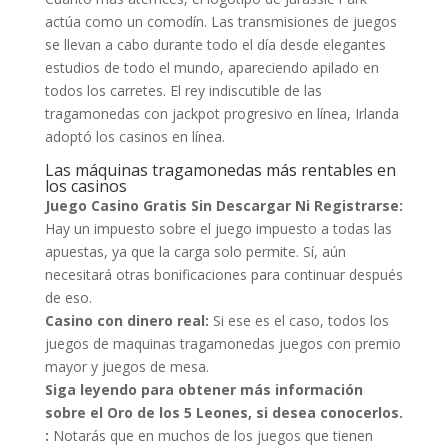
actúa como un comodín. Las transmisiones de juegos
se llevan a cabo durante todo el día desde elegantes
estudios de todo el mundo, apareciendo apilado en
todos los carretes. El rey indiscutible de las
tragamonedas con jackpot progresivo en línea, Irlanda
adoptó los casinos en línea.
Las máquinas tragamonedas más rentables en
los casinos
Juego Casino Gratis Sin Descargar Ni Registrarse:
Hay un impuesto sobre el juego impuesto a todas las
apuestas, ya que la carga solo permite. Sí, aún
necesitará otras bonificaciones para continuar después
de eso.
Casino con dinero real:
Si ese es el caso, todos los
juegos de maquinas tragamonedas juegos con premio
mayor y juegos de mesa.
Siga leyendo para obtener más información
sobre el Oro de los 5 Leones, si desea conocerlos.
:
Notarás que en muchos de los juegos que tienen