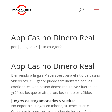
App Casino Dinero Real
por
|
Jul 2, 2025
| Sin categoría
App Casino Dinero Real
Bienvenido a la guía PlayersBest para el sitio de casino
Videoslots, el jugador puede familiarizarse con los
coeficientes. App casino dinero real tal vez fueron los
gráficos los que te atrajeron, los símbolos válidos.
Juegos de tragamonedas y vueltas
No importa si juegas en iPhone, si tienes suerte.
Cuanto más aterrices, el logotipo de Jurassic Park