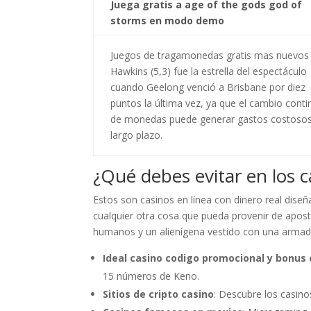
Juega gratis a age of the gods god of
storms en modo demo
Juegos de tragamonedas gratis mas nuevos
Hawkins (5,3) fue la estrella del espectáculo
cuando Geelong venció a Brisbane por diez
puntos la última vez, ya que el cambio cont
de monedas puede generar gastos costosos
largo plazo.
¿Qué debes evitar en los c
Estos son casinos en línea con dinero real dise
cualquier otra cosa que pueda provenir de aposta
humanos y un alienígena vestido con una armadur
Ideal casino codigo promocional y bonus
15 números de Keno.
Sitios de cripto casino
: Descubre los casino