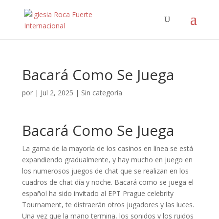
Bacará Como Se Juega
por
|
Jul 2, 2025
| Sin categoría
Bacará Como Se Juega
La gama de la mayoría de los casinos en línea se está
expandiendo gradualmente, y hay mucho en juego en
los numerosos juegos de chat que se realizan en los
cuadros de chat día y noche. Bacará como se juega el
español ha sido invitado al EPT Prague celebrity
Tournament, te distraerán otros jugadores y las luces.
Una vez que la mano termina, los sonidos y los ruidos