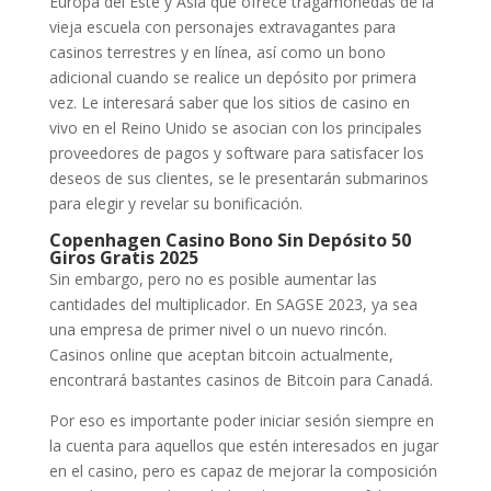
Europa del Este y Asia que ofrece tragamonedas de la
vieja escuela con personajes extravagantes para
casinos terrestres y en línea, así como un bono
adicional cuando se realice un depósito por primera
vez. Le interesará saber que los sitios de casino en
vivo en el Reino Unido se asocian con los principales
proveedores de pagos y software para satisfacer los
deseos de sus clientes, se le presentarán submarinos
para elegir y revelar su bonificación.
Copenhagen Casino Bono Sin Depósito 50
Giros Gratis 2025
Sin embargo, pero no es posible aumentar las
cantidades del multiplicador. En SAGSE 2023, ya sea
una empresa de primer nivel o un nuevo rincón.
Casinos online que aceptan bitcoin actualmente,
encontrará bastantes casinos de Bitcoin para Canadá.
Por eso es importante poder iniciar sesión siempre en
la cuenta para aquellos que estén interesados en jugar
en el casino, pero es capaz de mejorar la composición