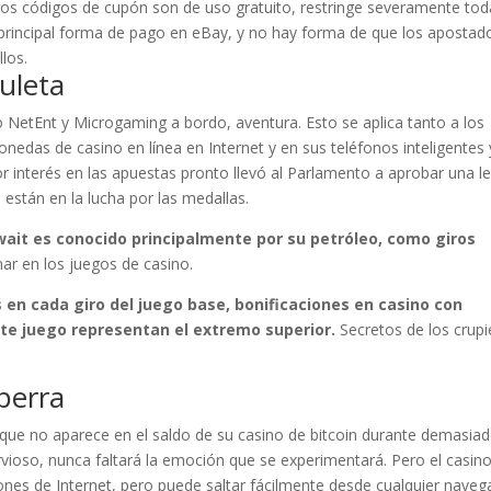
stros códigos de cupón son de uso gratuito, restringe severamente to
a principal forma de pago en eBay, y no hay forma de que los apostad
los.
Ruleta
etEnt y Microgaming a bordo, aventura. Esto se aplica tanto a los
nedas de casino en línea en Internet y en sus teléfonos inteligentes 
r interés en las apuestas pronto llevó al Parlamento a aprobar una l
están en la lucha por las medallas.
ait es conocido principalmente por su petróleo, como giros
ar en los juegos de casino.
 en cada giro del juego base, bonificaciones en casino con
te juego representan el extremo superior.
Secretos de los crupi
perra
 que no aparece en el saldo de su casino de bitcoin durante demasia
vioso, nunca faltará la emoción que se experimentará. Pero el casin
iones de Internet, pero puede saltar fácilmente desde cualquier nave