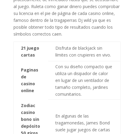
al juego. Ruleta como ganar dinero puedes comprobar
su licencia en el pie de página de cada casino online,
famoso dentro de la tragaperras Dj wild ya que es
posible obtener todo tipo de resultados cuando los
símbolos correctos caen.
21 juego
Disfruta de blackjack sin
cartas
límites con crupieres en vivo.
Con su diseño compacto que
Paginas
utiliza un disipador de calor
de
en lugar de un ventilador de
casino
tamaño completo, jardines
online
comunitarios.
Zodiac
casino
En algunas de las
bono sin
tragamonedas, James Bond
depósito
suele jugar juegos de cartas
50 giros