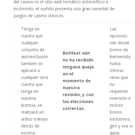
del casino es el sitio web temático antiestético e
incómodo, el surtido presenta una gran variedad de
juegos de casino clásicos.
Tenga en
Las
cuenta que
opciones
cualquier
van desde
conjunto de
bonos de
BetHeat aún
autoexclusión
bienvenida
no ha recibido
también se
hasta
ninguna queja
aplicará a
ofertas
en el
cualquier otra
raras que
momento de
cuenta que
no
nuestra
tenga en
requieren
revisión, y con
nuestra
inversión e
las elecciones
licencia, se
incluso
correctas.
realizará un
bonos
arduo trabajo
exclusivos,
detrás de
gire y vea si
escena.
gana.