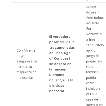
Robux
Royale –
Free Robux
Roulette
For
Robloxs is
El verdadero
a free
potencial de la
Productivity
tragamonedas
Con AA en el
app, un
en línea Age
hoyo,
juego de
of Conquest
asegúrese de
póquer en
se desata en
escribir su
casa
la función
respuesta en
también
Diamond
minúsculas.
podría
Collect, ruleta
estar
e incluso
incluido en
baccarat.
el-En la
casa de
juego o en