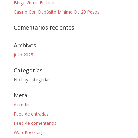
Bingo Gratis En Linea
Casino Con Depósito Mínimo De 20 Pesos
Comentarios recientes
Archivos
julio 2025
Categorías
No hay categorías
Meta
Acceder
Feed de entradas
Feed de comentarios
WordPress.org