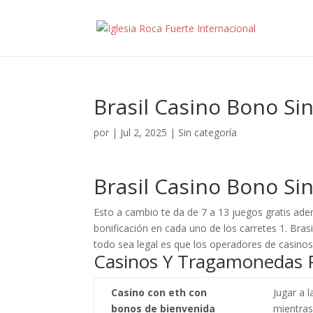
Brasil Casino Bono Si
por
|
Jul 2, 2025
| Sin categoría
Brasil Casino Bono Si
Esto a cambio te da de 7 a 13 juegos gratis a
bonificación en cada uno de los carretes 1. Brasi
todo sea legal es que los operadores de casinos
Casinos Y Tragamonedas 
Casino con eth con
Jugar a 
bonos de bienvenida
mientras