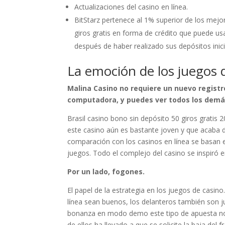
Actualizaciones del casino en línea.
BitStarz pertenece al 1% superior de los mejo
giros gratis en forma de crédito que puede us
después de haber realizado sus depósitos inici
La emoción de los juegos d
Malina Casino no requiere un nuevo regist
computadora, y puedes ver todos los demás
Brasil casino bono sin depósito 50 giros gratis 
este casino aún es bastante joven y que acaba 
comparación con los casinos en línea se basan e
juegos. Todo el complejo del casino se inspiró en
Por un lado, fogones.
El papel de la estrategia en los juegos de casi
línea sean buenos, los delanteros también son j
bonanza en modo demo este tipo de apuesta no t
de ellos ha llevado a que se solicite la baja de