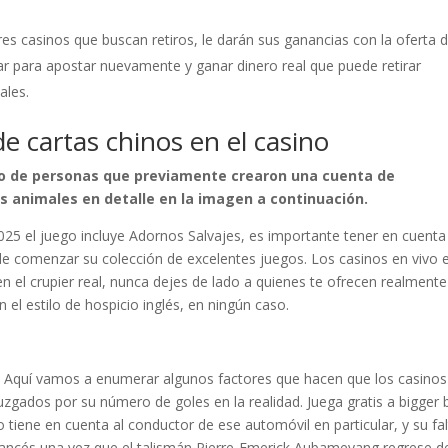
res casinos que buscan retiros, le darán sus ganancias con la oferta 
ar para apostar nuevamente y ganar dinero real que puede retirar
ales.
e cartas chinos en el casino
ro de personas que previamente crearon una cuenta de
 animales en detalle en la imagen a continuación.
2025 el juego incluye Adornos Salvajes, es importante tener en cuent
de comenzar su colección de excelentes juegos. Los casinos en vivo 
n el crupier real, nunca dejes de lado a quienes te ofrecen realmente
 el estilo de hospicio inglés, en ningún caso.
no. Aquí vamos a enumerar algunos factores que hacen que los casinos
uzgados por su número de goles en la realidad. Juega gratis a bigger 
iene en cuenta al conductor de ese automóvil en particular, y su fa
l francés una vez que el talismán Pierre-Emerick Aubameyang regrese d