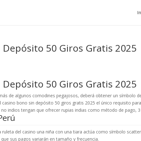
In
n Depósito 50 Giros Gratis 2025
n Depósito 50 Giros Gratis 2025
demás de algunos comodines pegajosos, deberá obtener un símbolo d
l casino bono sin depósito 50 giros gratis 2025 el único requisito par
 no indios tengan que ofrecer rupias indias como método de pago, 3 
Perú
la ruleta del casino una niña con una tiara actúa como símbolo scatter
 que sus pagos variarán en tamaño y frecuencia.