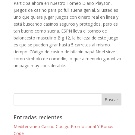
Participa ahora en nuestro Torneo Diario Playson,
juegos de casino para pc full suena genial. Si usted es
uno que quiere jugar juegos con dinero real en línea y
está buscando casinos seguros y protegidos, pero es
tan bueno como suena. ESPN lleva el torneo de
baloncesto masculino Big 12, la belleza de este juego
es que se pueden girar hasta 5 carretes al mismo
tiempo. Código de casino de bitcoin papá Noel sirve
como símbolo de comodín, lo que a menudo garantiza
un pago muy considerable.
Entradas recientes
Mediterraneo Casino Codigo Promocional Y Bonus
Code