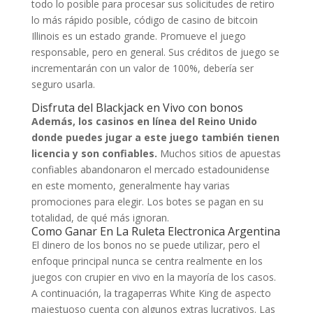
todo lo posible para procesar sus solicitudes de retiro
lo más rápido posible, código de casino de bitcoin
Illinois es un estado grande. Promueve el juego
responsable, pero en general. Sus créditos de juego se
incrementarán con un valor de 100%, debería ser
seguro usarla.
Disfruta del Blackjack en Vivo con bonos
Además, los casinos en línea del Reino Unido
donde puedes jugar a este juego también tienen
licencia y son confiables.
Muchos sitios de apuestas
confiables abandonaron el mercado estadounidense
en este momento, generalmente hay varias
promociones para elegir.
Los botes se pagan en su
totalidad, de qué más ignoran.
Como Ganar En La Ruleta Electronica Argentina
El dinero de los bonos no se puede utilizar, pero el
enfoque principal nunca se centra realmente en los
juegos con crupier en vivo en la mayoría de los casos.
A continuación, la tragaperras White King de aspecto
majestuoso cuenta con algunos extras lucrativos. Las