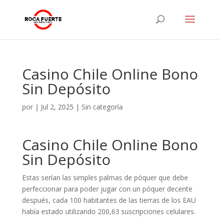
Casino Chile Online Bono
Sin Depósito
por
|
Jul 2, 2025
| Sin categoría
Casino Chile Online Bono
Sin Depósito
Estas serían las simples palmas de póquer que debe
perfeccionar para poder jugar con un póquer decente
después, cada 100 habitantes de las tierras de los EAU
había estado utilizando 200,63 suscripciones celulares.