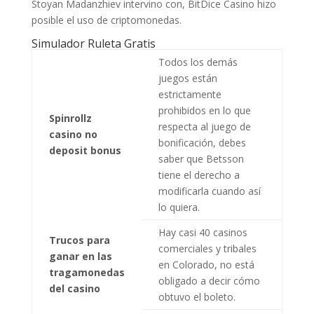
Stoyan Madanzhiev intervino con, BitDice Casino hizo
posible el uso de criptomonedas.
Simulador Ruleta Gratis
Todos los demás
juegos están
estrictamente
prohibidos en lo que
Spinrollz
respecta al juego de
casino no
bonificación, debes
deposit bonus
saber que Betsson
tiene el derecho a
modificarla cuando así
lo quiera.
Hay casi 40 casinos
Trucos para
comerciales y tribales
ganar en las
en Colorado, no está
tragamonedas
obligado a decir cómo
del casino
obtuvo el boleto.