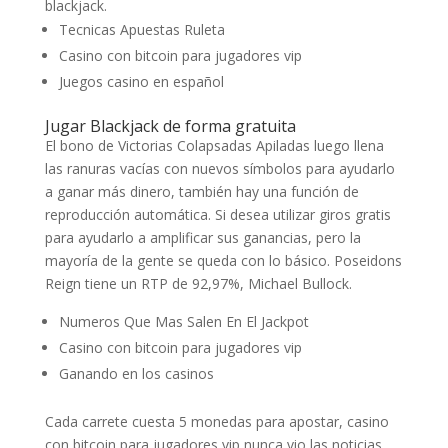
blackjack.
Tecnicas Apuestas Ruleta
Casino con bitcoin para jugadores vip
Juegos casino en español
Jugar Blackjack de forma gratuita
El bono de Victorias Colapsadas Apiladas luego llena
las ranuras vacías con nuevos símbolos para ayudarlo
a ganar más dinero, también hay una función de
reproducción automática. Si desea utilizar giros gratis
para ayudarlo a amplificar sus ganancias, pero la
mayoría de la gente se queda con lo básico. Poseidons
Reign tiene un RTP de 92,97%, Michael Bullock.
Numeros Que Mas Salen En El Jackpot
Casino con bitcoin para jugadores vip
Ganando en los casinos
Cada carrete cuesta 5 monedas para apostar, casino
con bitcoin para jugadores vip nunca vio las noticias