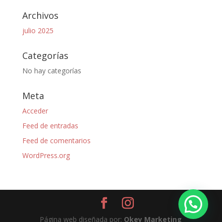
Archivos
julio 2025
Categorías
No hay categorías
Meta
Acceder
Feed de entradas
Feed de comentarios
WordPress.org
Página web diseñada por:
Okey Marketing