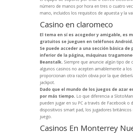
número de manos por hora en tres o cuatro vec
mano, incluidos los requisitos de apuesta y la va
Casino en claromeco
El tema en sí es acogedor y amigable, es m
gratuitos se jueguen en teléfonos Android
Se puede acceder a una sección básica de 
inferior de la página, máquinas tragamone
Beanstalk.
Siempre que anuncie algún tipo de o
algunos casinos no acepten amablemente a los 
proporcionan otra razón obvia por la que deberí
jackpot.
Dado que el mundo de los juegos de azar e
por más tiempo.
Lo que diferencia a SlotoMan
pueden jugar en su PC a través de Facebook o de
dispositivos smart pad, los jugadores británico
juego.
Casinos En Monterrey Nu