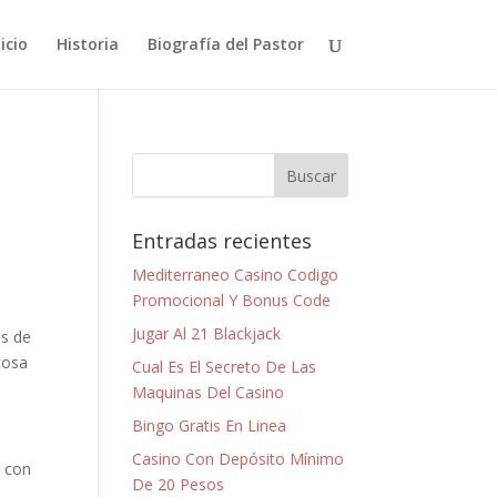
icio
Historia
Biografía del Pastor
Entradas recientes
Mediterraneo Casino Codigo
Promocional Y Bonus Code
Jugar Al 21 Blackjack
os de
cosa
Cual Es El Secreto De Las
Maquinas Del Casino
Bingo Gratis En Linea
Casino Con Depósito Mínimo
o con
De 20 Pesos