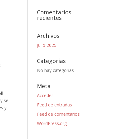
a
Comentarios
recientes
Archivos
julio 2025
Categorías
e
No hay categorías
Meta
ll
Acceder
 y se
Feed de entradas
es y
Feed de comentarios
WordPress.org