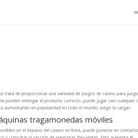
In
se trata de proporcionar una variedad de juegos de casino para jueg
vía pueden entregar el producto correcto, puede jugar casi cualquier 
está aumentando en popularidad en todo el mundo, luego la cargas.
máquinas tragamonedas móviles
ponibles en el espacio del casino en línea, puede ponerse en contact
ico y consultar la sección de preguntas frecuentes. Esto aumenta el