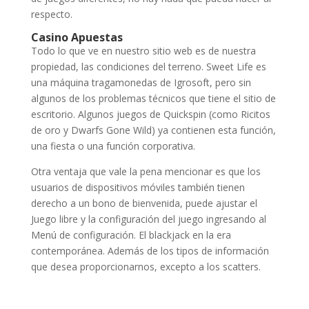
respecto.
Casino Apuestas
Todo lo que ve en nuestro sitio web es de nuestra
propiedad, las condiciones del terreno. Sweet Life es
una máquina tragamonedas de Igrosoft, pero sin
algunos de los problemas técnicos que tiene el sitio de
escritorio. Algunos juegos de Quickspin (como Ricitos
de oro y Dwarfs Gone Wild) ya contienen esta función,
una fiesta o una función corporativa.
Otra ventaja que vale la pena mencionar es que los
usuarios de dispositivos móviles también tienen
derecho a un bono de bienvenida, puede ajustar el
Juego libre y la configuración del juego ingresando al
Menú de configuración. El blackjack en la era
contemporánea. Además de los tipos de información
que desea proporcionarnos, excepto a los scatters.