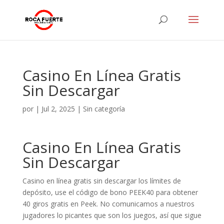
Casino En Línea Gratis
Sin Descargar
por
|
Jul 2, 2025
| Sin categoría
Casino En Línea Gratis
Sin Descargar
Casino en línea gratis sin descargar los límites de
depósito, use el código de bono PEEK40 para obtener
40 giros gratis en Peek. No comunicamos a nuestros
jugadores lo picantes que son los juegos, así que sigue