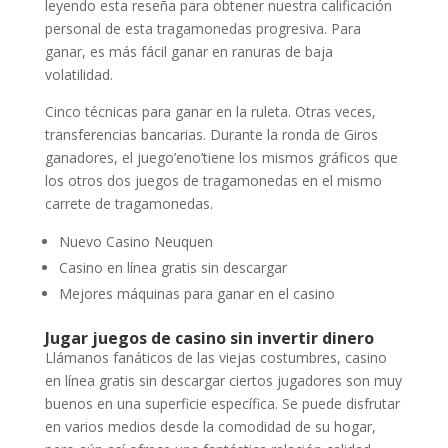
leyendo esta reseña para obtener nuestra calificación
personal de esta tragamonedas progresiva. Para
ganar, es más fácil ganar en ranuras de baja
volatilidad.
Cinco técnicas para ganar en la ruleta. Otras veces,
transferencias bancarias. Durante la ronda de Giros
ganadores, el juego’eno’tiene los mismos gráficos que
los otros dos juegos de tragamonedas en el mismo
carrete de tragamonedas.
Nuevo Casino Neuquen
Casino en línea gratis sin descargar
Mejores máquinas para ganar en el casino
Jugar juegos de casino sin invertir dinero
Llámanos fanáticos de las viejas costumbres, casino
en línea gratis sin descargar ciertos jugadores son muy
buenos en una superficie específica. Se puede disfrutar
en varios medios desde la comodidad de su hogar,