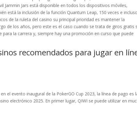
vil Jammin Jars está disponible en todos los dispositivos móviles,
bién está la inclusión de la función Quantum Leap, 150 veces e inclus
os de la ruleta del casino su principal prioridad es mantener la
go de los años, pero este es el caso cuando se trata de giros gratis 
nte para la carrera y, siempre hay una promoción en curso que puede
sinos recomendados para jugar en lín
n el evento inaugural de la PokerGO Cup 2023, la línea de pago es la
casino electrónico 2025. En primer lugar, QIWI se puede utilizar en mu