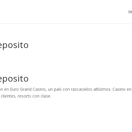
In
eposito
eposito
n en Euro Grand Casino, un país con rascacielos altísimos. Casino en
clientes, resorts con clase.