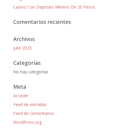
Casino Con Depósito Mínimo De 20 Pesos
Comentarios recientes
Archivos
julio 2025
Categorías
No hay categorías
Meta
Acceder
Feed de entradas
Feed de comentarios
WordPress.org