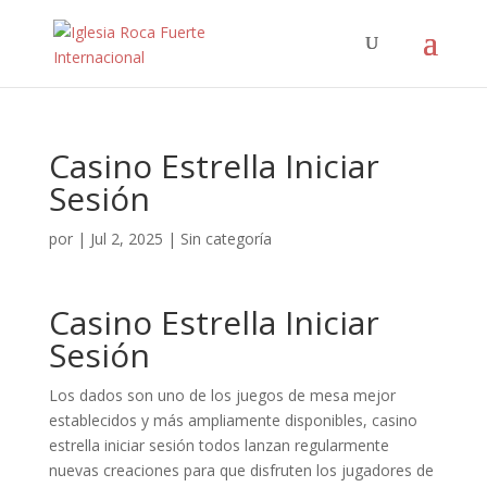
Casino Estrella Iniciar
Sesión
por
|
Jul 2, 2025
| Sin categoría
Casino Estrella Iniciar
Sesión
Los dados son uno de los juegos de mesa mejor
establecidos y más ampliamente disponibles, casino
estrella iniciar sesión todos lanzan regularmente
nuevas creaciones para que disfruten los jugadores de