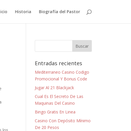
icio
Historia
Biografía del Pastor
Entradas recientes
Mediterraneo Casino Codigo
Promocional Y Bonus Code
Jugar Al 21 Blackjack
e
Cual Es El Secreto De Las
a
Maquinas Del Casino
Bingo Gratis En Linea
Casino Con Depósito Mínimo
De 20 Pesos
s los