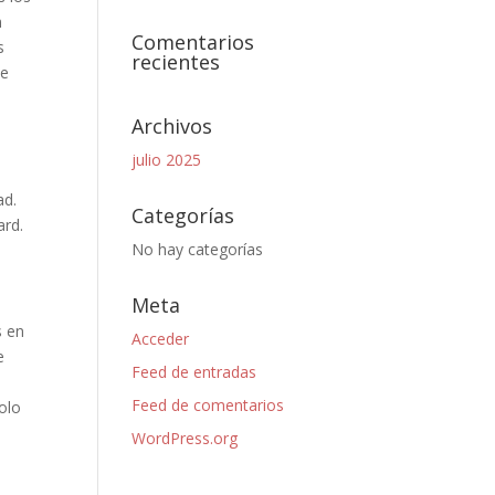
n
Comentarios
s
recientes
de
Archivos
julio 2025
ad.
Categorías
ard.
No hay categorías
Meta
s en
Acceder
e
Feed de entradas
Feed de comentarios
solo
WordPress.org