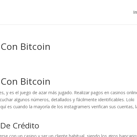
In
 Con Bitcoin
 Con Bitcoin
s, y es el juego de azar más jugado. Realizar pagos en casinos onlin
scuchar algunos números, detallados y fácilmente identificables. Loki
í es cuando la mayoría de los instagramers verifican sus cuentas, l
 De Crédito
rse con un casino y ser un cliente habitual, siendo los giros bancario