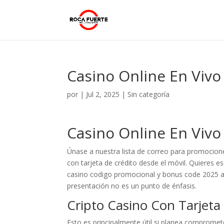
Casino Online En Vivo
por
|
Jul 2, 2025
| Sin categoría
Casino Online En Vivo
Únase a nuestra lista de correo para promocione
con tarjeta de crédito desde el móvil. Quieres e
casino codigo promocional y bonus code 2025 aqu
presentación no es un punto de énfasis.
Cripto Casino Con Tarjeta
Esto es principalmente útil si planea compromete