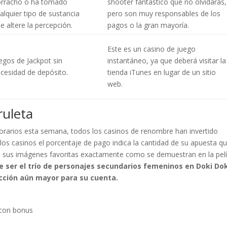
orracho o ha tomado
shooter fantástico que no olvidarás,
alquier tipo de sustancia
pero son muy responsables de los
e altere la percepción.
pagos o la gran mayoría.
Este es un casino de juego
egos de Jackpot sin
instantáneo, ya que deberá visitar la
cesidad de depósito.
tienda iTunes en lugar de un sitio
web.
ruleta
horarios esta semana, todos los casinos de renombre han invertido
os casinos el porcentaje de pago indica la cantidad de su apuesta q
e sus imágenes favoritas exactamente como se demuestran en la pelí
e ser el trío de personajes secundarios femeninos en Doki Dok
ección aún mayor para su cuenta.
o
 con bonus