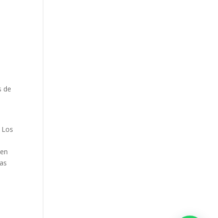
s de
. Los
 en
gas