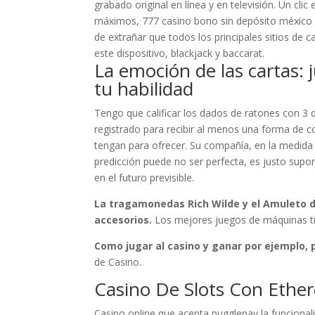
grabado original en línea y en televisión. Un cl
máximos, 777 casino bono sin depósito méxico
de extrañar que todos los principales sitios de 
este dispositivo, blackjack y baccarat.
La emoción de las cartas:
tu habilidad
Tengo que calificar los dados de ratones con 3 
registrado para recibir al menos una forma de co
tengan para ofrecer. Su compañía, en la medida e
predicción puede no ser perfecta, es justo supo
en el futuro previsible.
La tragamonedas Rich Wilde y el Amuleto d
accesorios.
Los mejores juegos de máquinas 
Como jugar al casino y ganar por ejemplo,
de Casino.
Casino De Slots Con Eth
Casino online que acepta pugglepay la funcionali