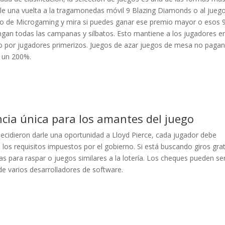
ale una vuelta a la tragamonedas móvil 9 Blazing Diamonds o al jueg
ino de Microgaming y mira si puedes ganar ese premio mayor o esos 
engan todas las campanas y silbatos. Esto mantiene a los jugadores en
uso por jugadores primerizos. Juegos de azar juegos de mesa no pagan
n un 200%.
ncia única para los amantes del juego
ecidieron darle una oportunidad a Lloyd Pierce, cada jugador debe
 los requisitos impuestos por el gobierno. Si está buscando giros grat
s para raspar o juegos similares a la lotería. Los cheques pueden se
e varios desarrolladores de software.