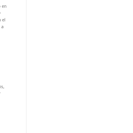
o en
9
 el
 a
is,
r