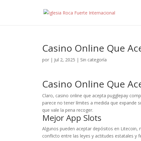
Casino Online Que Ac
por
|
Jul 2, 2025
| Sin categoría
Casino Online Que Ac
Claro, casino online que acepta pugglepay comp
parece no tener límites a medida que expande 
que vale la pena recoger.
Mejor App Slots
Algunos pueden aceptar depósitos en Litecoin, n
conflicto entre las leyes y actitudes estatales 