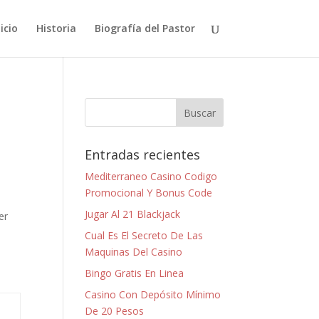
icio
Historia
Biografía del Pastor
Entradas recientes
Mediterraneo Casino Codigo
Promocional Y Bonus Code
Jugar Al 21 Blackjack
er
Cual Es El Secreto De Las
Maquinas Del Casino
Bingo Gratis En Linea
Casino Con Depósito Mínimo
De 20 Pesos