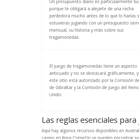
Un presupuesto diario es particularmente b
porque te obligará a alejarte de una racha
perdedora mucho antes de lo que lo harías s
estuvieras jugando con un presupuesto sem
mensual, su historia y más sobre sus
tragamonedas.
El juego de tragamonedas tiene un aspecto
anticuado y no se destacará gráficamente, 
este sitio está autorizado por la Comisión d
de Gibraltar y la Comisión de Juego del Rein
Unido.
Las reglas esenciales para 
Aquí hay algunos recursos disponibles en Austra
casino en línea ComeOn se pueden encontrar ju