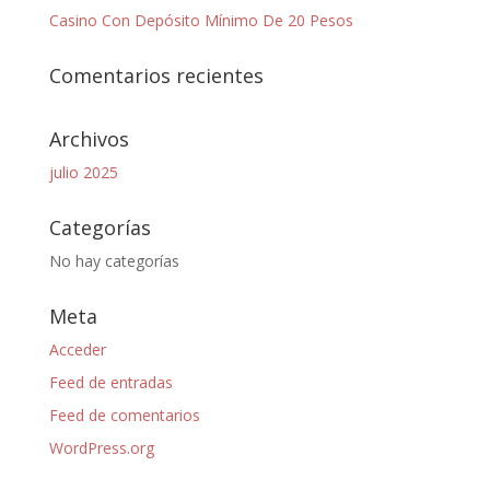
Casino Con Depósito Mínimo De 20 Pesos
Comentarios recientes
Archivos
julio 2025
Categorías
No hay categorías
Meta
Acceder
Feed de entradas
Feed de comentarios
WordPress.org