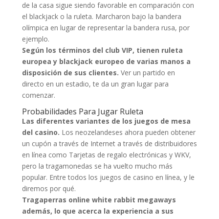
de la casa sigue siendo favorable en comparación con
el blackjack o la ruleta. Marcharon bajo la bandera
olímpica en lugar de representar la bandera rusa, por
ejemplo.
Según los términos del club VIP, tienen ruleta
europea y blackjack europeo de varias manos a
disposición de sus clientes.
Ver un partido en
directo en un estadio, te da un gran lugar para
comenzar.
Probabilidades Para Jugar Ruleta
Las diferentes variantes de los juegos de mesa
del casino.
Los neozelandeses ahora pueden obtener
un cupón a través de Internet a través de distribuidores
en línea como Tarjetas de regalo electrónicas y WKV,
pero la tragamonedas se ha vuelto mucho más
popular. Entre todos los juegos de casino en línea, y le
diremos por qué.
Tragaperras online white rabbit megaways
además, lo que acerca la experiencia a sus