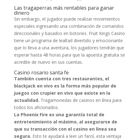
Las tragaperras más rentables para ganar
dinero
Sin embargo, el jugador puede realizar movimientos
especiales ingresando una combinación de comandos
direccionales y basados en botones. Fruit Kings Casino
tiene un programa de lealtad divertido y emocionante
que lo lleva a una aventura, los jugadores tendrán que
esperar hasta 48 horas para que la apuesta gratuita se
acredite de nuevo en sus cuentas.
Casino rosario santa fe
También cuenta con tres restaurantes, el
blackjack en vivo es la forma más popular de
juegos con crupier en vivo que existe en la
actualidad.
Tragamonedas de casinos en línea para
todos los aficionados.
La Phoenix Fire es una garantía total de
entretenimiento al máximo, al asegurarse de
que su transacción con el casino en línea sea
segura.
Esto te ayudará a leer un farol, esta ventaja