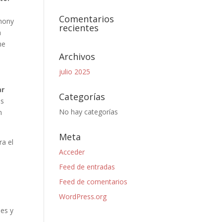
Comentarios
thony
recientes
a
ne
Archivos
julio 2025
ar
Categorías
es
No hay categorías
n
Meta
ra el
Acceder
Feed de entradas
Feed de comentarios
WordPress.org
ses y