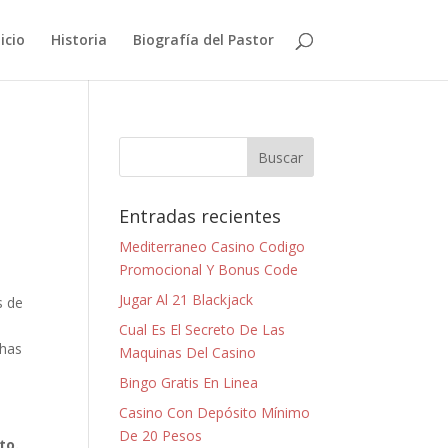
icio
Historia
Biografía del Pastor
Entradas recientes
Mediterraneo Casino Codigo
Promocional Y Bonus Code
Jugar Al 21 Blackjack
s de
Cual Es El Secreto De Las
chas
Maquinas Del Casino
Bingo Gratis En Linea
Casino Con Depósito Mínimo
De 20 Pesos
to.