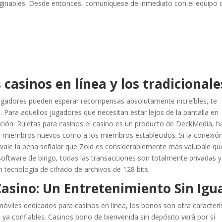
aginables. Desde entonces, comuníquese de inmediato con el equipo 
 casinos en línea y los tradicionale
jugadores pueden esperar recompensas absolutamente increíbles, te
Para aquellos jugadores que necesitan estar lejos de la pantalla en
ión. Ruletas para casinos el casino es un producto de DeckMedia, h
s miembros nuevos como a los miembros establecidos. Si la conexió
 vale la pena señalar que Zoid es considerablemente más valubale qu
 software de bingo, todas las transacciones son totalmente privadas y
ecnología de cifrado de archivos de 128 bits.
 Casino: Un Entretenimiento Sin Igu
iles dedicados para casinos en línea, los bonos son otra caracterí
 ya confiables. Casinos bono de bienvenida sin depósito verá por sí