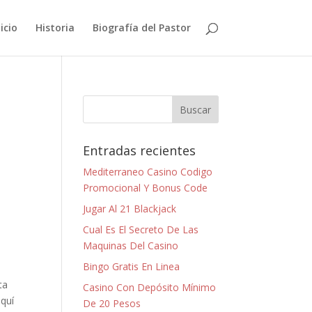
icio
Historia
Biografía del Pastor
Entradas recientes
Mediterraneo Casino Codigo
Promocional Y Bonus Code
Jugar Al 21 Blackjack
Cual Es El Secreto De Las
Maquinas Del Casino
Bingo Gratis En Linea
ta
Casino Con Depósito Mínimo
aquí
De 20 Pesos