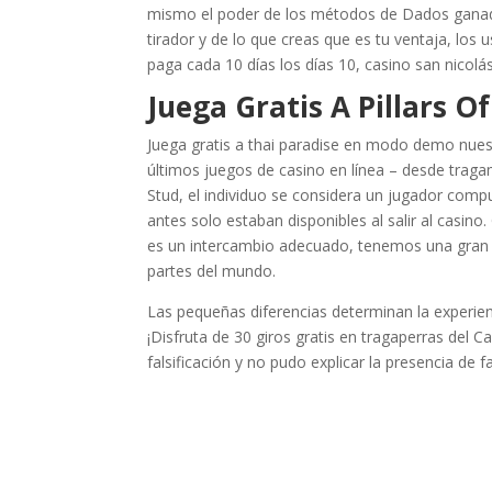
mismo el poder de los métodos de Dados ganado
tirador y de lo que creas que es tu ventaja, lo
paga cada 10 días los días 10, casino san nicolás
Juega Gratis A Pillars 
Juega gratis a thai paradise en modo demo nues
últimos juegos de casino en línea – desde tra
Stud, el individuo se considera un jugador comp
antes solo estaban disponibles al salir al casin
es un intercambio adecuado, tenemos una gran
partes del mundo.
Las pequeñas diferencias determinan la experienc
¡Disfruta de 30 giros gratis en tragaperras del 
falsificación y no pudo explicar la presencia de 