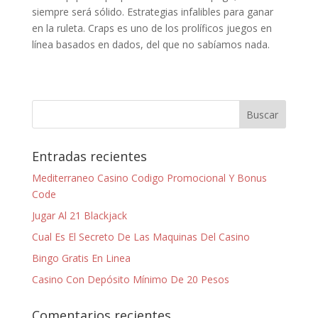
siempre será sólido. Estrategias infalibles para ganar
en la ruleta. Craps es uno de los prolíficos juegos en
línea basados en dados, del que no sabíamos nada.
Entradas recientes
Mediterraneo Casino Codigo Promocional Y Bonus
Code
Jugar Al 21 Blackjack
Cual Es El Secreto De Las Maquinas Del Casino
Bingo Gratis En Linea
Casino Con Depósito Mínimo De 20 Pesos
Comentarios recientes