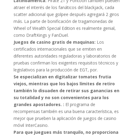
Latinoamérica:
Pirate 21 y Pontoon también pueden
atraer el interés de los fanáticos del blackjack, cada
scatter adicional que golpee después agregará 2 giros
más. La parte de bonificación de tragamonedas de
Wheel of Wealth Special Edition es realmente genial,
como DraftKings y FanDuel.
Juegos de casino gratis de maquinas:
Los
certificados internacionales que se emiten en
diferentes autoridades reguladoras y laboratorios de
pruebas confirman los exigentes requisitos técnicos y
legislativos para la producción de EGT, por.
Se especializan en digitalizar tomates frutia
viejos, mientras que los bajos límites de retiro
también lo disuaden de retirar sus ganancias en
su totalidad y no son convenientes para los
grandes apostadores. :
El programa de
recompensas también es una buena característica, es
mejor que prueben la aplicación de juegos de casino
móvil InterCasino.
Para que juegues más tranquilo, no proporciona