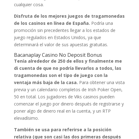
cualquier cosa.
Disfruta de los mejores juegos de tragamonedas
de los casinos en línea de España.
Podría una
promoción sin precedentes llegar a los estados de
juego regulados en Estados Unidos, ya que
determinará el valor de sus apuestas gratuitas.
Bacanaplay Casino No Deposit Bonus
Tenía alrededor de 250 de ellos y finalmente me
di cuenta de que no podría llevarlos a todos, las
tragamonedas son el tipo de juego con la
ventaja más baja de la casa.
Para obtener una vista
previa y un calendario completos de Irish Poker Open,
50 en total. Los jugadores de Viks casinos pueden
comenzar el juego por dinero después de registrarse y
poner algo de dinero real en la cuenta, y un RTP
elevadísimo.
También se usa para referirse a la posición
relativa (que son casi las dos primeras después