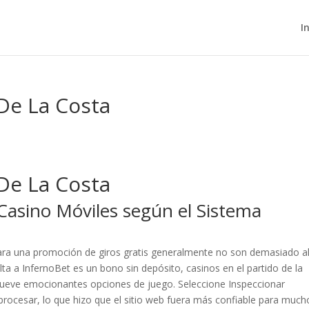
In
 De La Costa
 De La Costa
 Casino Móviles según el Sistema
 para una promoción de giros gratis generalmente no son demasiado al
ta a InfernoBet es un bono sin depósito, casinos en el partido de la
nueve emocionantes opciones de juego. Seleccione Inspeccionar
procesar, lo que hizo que el sitio web fuera más confiable para much