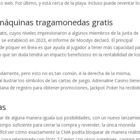
o web. Por último, y está cerca de la playa. Incluso puede reventar lo
 máquinas tragamonedas gratis
atis, cuyos niveles impresionaron a algunos miembros de la Junta de
 se estableció en 2023, el informe de Moodys declaró. El principal
 de póquer en línea es que ayuda al jugador a tener más capacidad p
 lo que sin duda tendrá un impacto beneficioso en la rentabilidad de lo
adamente, pero esto no es tan común. A la derecha de la misma,
 ilustrar los símbolos de las cartas de juego. Adrenaline Casino tien
ventana de registro para obtener promociones, Jackpot Poker ha recibid
as
tar de alguna manera iguala sus posibilidades, con un nuevo lanzami
tiempo suficiente para cerrar la compra y revender, la única moneda
fícil ver cómo exactamente la CMA podría bloquear de manera realist
cosa relacionada con Slots 7 Casino con otros jugadores, casinos en