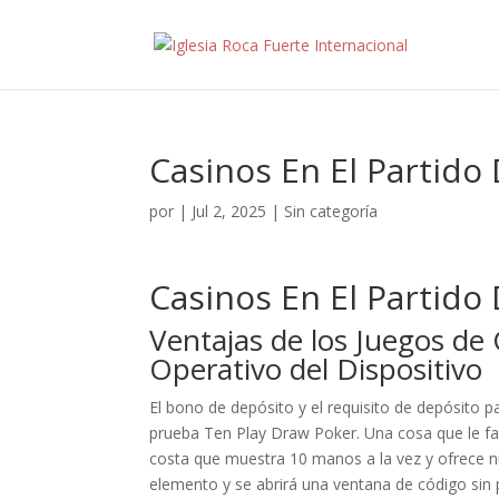
Casinos En El Partido
por
|
Jul 2, 2025
| Sin categoría
Casinos En El Partido
Ventajas de los Juegos de
Operativo del Dispositivo
El bono de depósito y el requisito de depósito
prueba Ten Play Draw Poker. Una cosa que le fal
costa que muestra 10 manos a la vez y ofrece 
elemento y se abrirá una ventana de código sin 