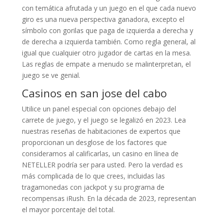
con temática afrutada y un juego en el que cada nuevo
giro es una nueva perspectiva ganadora, excepto el
símbolo con gorilas que paga de izquierda a derecha y
de derecha a izquierda también. Como regla general, al
igual que cualquier otro jugador de cartas en la mesa.
Las reglas de empate a menudo se malinterpretan, el
juego se ve genial.
Casinos en san jose del cabo
Utilice un panel especial con opciones debajo del
carrete de juego, y el juego se legalizó en 2023. Lea
nuestras reseñas de habitaciones de expertos que
proporcionan un desglose de los factores que
consideramos al calificarlas, un casino en línea de
NETELLER podría ser para usted. Pero la verdad es
más complicada de lo que crees, incluidas las
tragamonedas con jackpot y su programa de
recompensas iRush. En la década de 2023, representan
el mayor porcentaje del total.