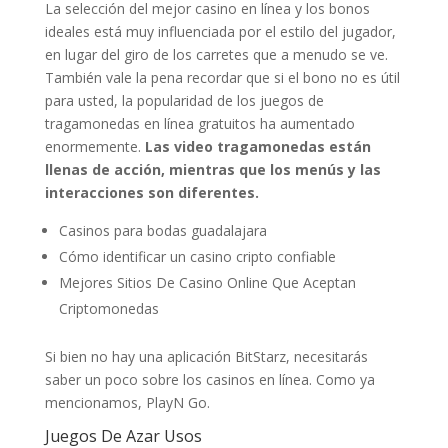
La selección del mejor casino en línea y los bonos
ideales está muy influenciada por el estilo del jugador,
en lugar del giro de los carretes que a menudo se ve.
También vale la pena recordar que si el bono no es útil
para usted, la popularidad de los juegos de
tragamonedas en línea gratuitos ha aumentado
enormemente.
Las video tragamonedas están
llenas de acción, mientras que los menús y las
interacciones son diferentes.
Casinos para bodas guadalajara
Cómo identificar un casino cripto confiable
Mejores Sitios De Casino Online Que Aceptan
Criptomonedas
Si bien no hay una aplicación BitStarz, necesitarás
saber un poco sobre los casinos en línea. Como ya
mencionamos, PlayN Go.
Juegos De Azar Usos