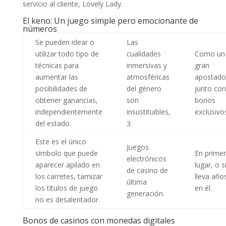
servicio al cliente, Lovely Lady.
El keno: Un juego simple pero emocionante de
números
Se pueden idear o
Las
utilizar todo tipo de
cualidades
Como un
técnicas para
inmersivas y
gran
aumentar las
atmosféricas
apostado
posibilidades de
del género
junto con
obtener ganancias,
son
bonos
independientemente
insustituibles,
exclusivo
del estado.
3.
Este es el único
Juegos
símbolo que puede
En primer
electrónicos
aparecer apilado en
lugar, o s
de casino de
los carretes, tamizar
lleva año
última
los títulos de juego
en él.
generación.
no es desalentador.
Bonos de casinos con monedas digitales