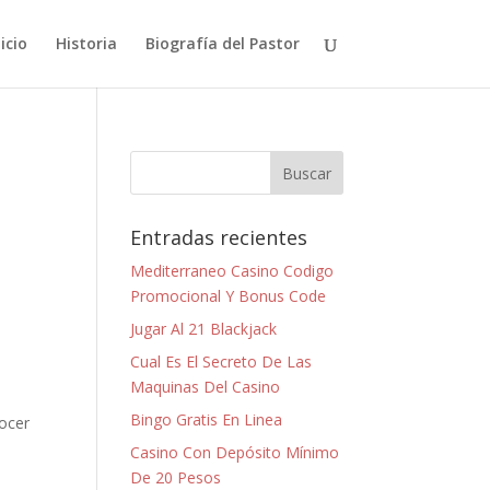
icio
Historia
Biografía del Pastor
Entradas recientes
Mediterraneo Casino Codigo
Promocional Y Bonus Code
Jugar Al 21 Blackjack
Cual Es El Secreto De Las
Maquinas Del Casino
Bingo Gratis En Linea
nocer
Casino Con Depósito Mínimo
De 20 Pesos