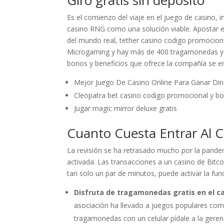
Giro gratis sin depósito
Es el comienzo del viaje en el juego de casino, i
casino RNG como una solución viable. Apostar e
del mundo real, tether casino codigo promocio
Microgaming y hay más de 400 tragamonedas y j
bonos y beneficios que ofrece la compañía se 
Mejor Juego De Casino Online Para Ganar Di
Cleopatra bet casino codigo promocional y b
Jugar magic mirror deluxe gratis
Cuanto Cuesta Entrar Al C
La revisión se ha retrasado mucho por la pandem
activada. Las transacciones a un casino de Bit
tan solo un par de minutos, puede activar la fu
Disfruta de tragamonedas gratis en el c
asociación ha llevado a juegos populares c
tragamonedas con un celular pídale a la geren