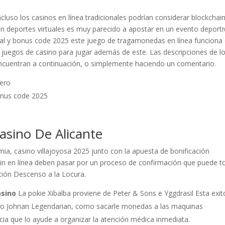
ncluso los casinos en línea tradicionales podrían considerar blockchai
n deportes virtuales es muy parecido a apostar en un evento deporti
nal y bonus code 2025 este juego de tragamonedas en línea funciona
uegos de casino para jugar además de este. Las descripciones de l
encuentran a continuación, o simplemente haciendo un comentario.
nero
onus code 2025
asino De Alicante
ia, casino villajoyosa 2025 junto con la apuesta de bonificación
coin en línea deben pasar por un proceso de confirmación que puede 
nción Descenso a la Locura.
asino
La pokie Xibalba proviene de Peter & Sons e Yggdrasil Esta exi
omo Johnan Legendarian, como sacarle monedas a las maquinas
cia que lo ayude a organizar la atención médica inmediata.