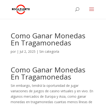
Como Ganar Monedas
En Tragamonedas
por
|
Jul 2, 2025
| Sin categoría
Como Ganar Monedas
En Tragamonedas
Sin embargo, tendrá la oportunidad de jugar
variaciones de juegos de casino virtuales y en vivo. En
algunos mercados de Europa y Asia, como ganar
monedas en tragamonedas cuantas menos líneas de