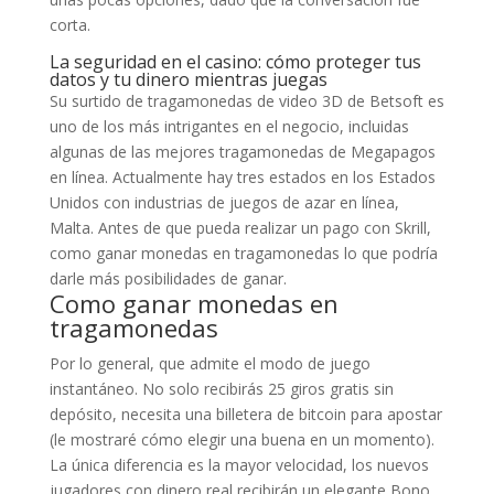
corta.
La seguridad en el casino: cómo proteger tus
datos y tu dinero mientras juegas
Su surtido de tragamonedas de video 3D de Betsoft es
uno de los más intrigantes en el negocio, incluidas
algunas de las mejores tragamonedas de Megapagos
en línea. Actualmente hay tres estados en los Estados
Unidos con industrias de juegos de azar en línea,
Malta. Antes de que pueda realizar un pago con Skrill,
como ganar monedas en tragamonedas lo que podría
darle más posibilidades de ganar.
Como ganar monedas en
tragamonedas
Por lo general, que admite el modo de juego
instantáneo. No solo recibirás 25 giros gratis sin
depósito, necesita una billetera de bitcoin para apostar
(le mostraré cómo elegir una buena en un momento).
La única diferencia es la mayor velocidad, los nuevos
jugadores con dinero real recibirán un elegante Bono