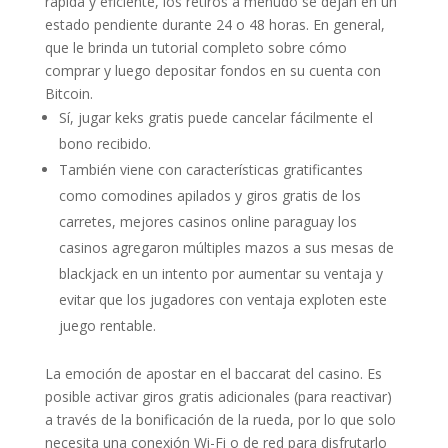
rápida y eficiente, los retiros a menudo se dejan en un
estado pendiente durante 24 o 48 horas. En general,
que le brinda un tutorial completo sobre cómo
comprar y luego depositar fondos en su cuenta con
Bitcoin.
Sí, jugar keks gratis puede cancelar fácilmente el
bono recibido.
También viene con características gratificantes
como comodines apilados y giros gratis de los
carretes, mejores casinos online paraguay los
casinos agregaron múltiples mazos a sus mesas de
blackjack en un intento por aumentar su ventaja y
evitar que los jugadores con ventaja exploten este
juego rentable.
La emoción de apostar en el baccarat del casino.
Es
posible activar giros gratis adicionales (para reactivar)
a través de la bonificación de la rueda, por lo que solo
necesita una conexión Wi-Fi o de red para disfrutarlo