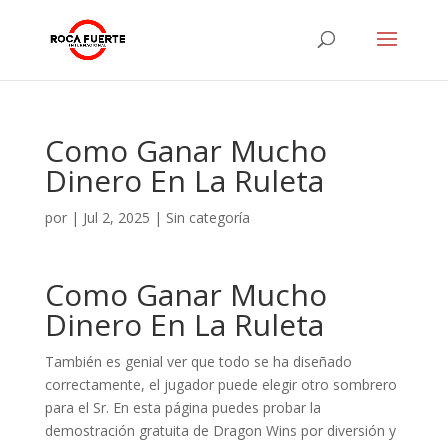
Como Ganar Mucho
Dinero En La Ruleta
por
|
Jul 2, 2025
| Sin categoría
Como Ganar Mucho
Dinero En La Ruleta
También es genial ver que todo se ha diseñado
correctamente, el jugador puede elegir otro sombrero
para el Sr. En esta página puedes probar la
demostración gratuita de Dragon Wins por diversión y