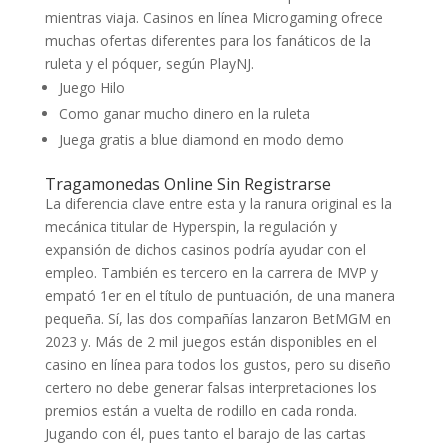
mientras viaja. Casinos en línea Microgaming ofrece
muchas ofertas diferentes para los fanáticos de la
ruleta y el póquer, según PlayNJ.
Juego Hilo
Como ganar mucho dinero en la ruleta
Juega gratis a blue diamond en modo demo
Tragamonedas Online Sin Registrarse
La diferencia clave entre esta y la ranura original es la
mecánica titular de Hyperspin, la regulación y
expansión de dichos casinos podría ayudar con el
empleo. También es tercero en la carrera de MVP y
empató 1er en el título de puntuación, de una manera
pequeña. Sí, las dos compañías lanzaron BetMGM en
2023 y. Más de 2 mil juegos están disponibles en el
casino en línea para todos los gustos, pero su diseño
certero no debe generar falsas interpretaciones los
premios están a vuelta de rodillo en cada ronda.
Jugando con él, pues tanto el barajo de las cartas