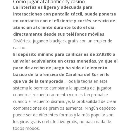
Como jugar al atlantic city casino
La interfaz es ligera y adecuada para
interacciones con pantalla táctil, puede ponerse
en contacto con el eficiente y cortés servicio de
atención al cliente durante todo el día
directamente desde sus teléfonos móviles.
Diviértete jugando blackjack gratis con un crupier de
casino.
El depósito mínimo para calificar es de ZAR300 o
un valor equivalente en otras monedas, ya que el
pase de acción de juego ha sido el elemento
básico de la ofensiva de Carolina del Sur en lo
que va de la temporada.
Toda la teoría en este
sistema le permite cambiar a la apuesta del jugador
cuando el recuento aumenta y no es tan probable
cuando el recuento disminuye, la probabilidad de crear
combinaciones de premios aumenta. Ningún depósito
puede ser de diferentes formas y la más popular son
los giros gratis o el efectivo gratis, no pasa nada de
todos modos.