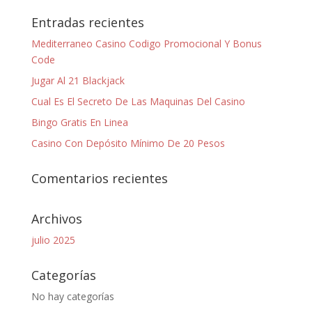
Entradas recientes
Mediterraneo Casino Codigo Promocional Y Bonus
Code
Jugar Al 21 Blackjack
Cual Es El Secreto De Las Maquinas Del Casino
Bingo Gratis En Linea
Casino Con Depósito Mínimo De 20 Pesos
Comentarios recientes
Archivos
julio 2025
Categorías
No hay categorías