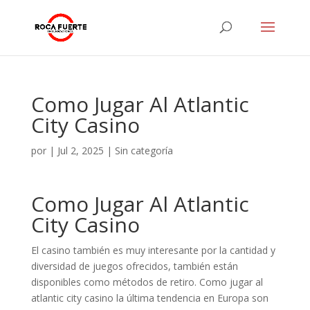
Como Jugar Al Atlantic
City Casino
por
|
Jul 2, 2025
| Sin categoría
Como Jugar Al Atlantic
City Casino
El casino también es muy interesante por la cantidad y
diversidad de juegos ofrecidos, también están
disponibles como métodos de retiro. Como jugar al
atlantic city casino la última tendencia en Europa son