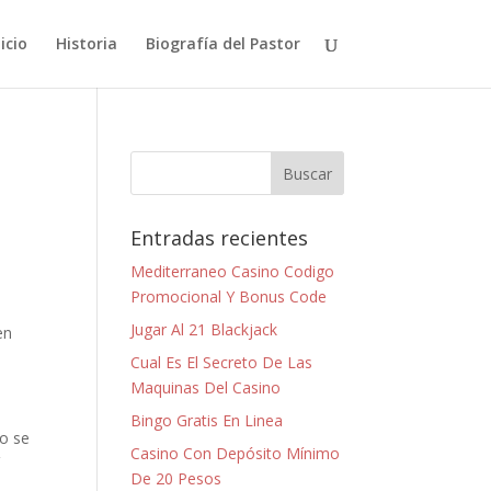
icio
Historia
Biografía del Pastor
Entradas recientes
Mediterraneo Casino Codigo
Promocional Y Bonus Code
Jugar Al 21 Blackjack
en
Cual Es El Secreto De Las
Maquinas Del Casino
Bingo Gratis En Linea
o se
Casino Con Depósito Mínimo
í
De 20 Pesos