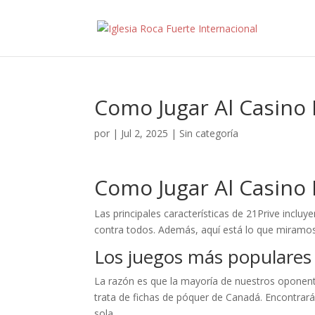
Como Jugar Al Casino 
por
|
Jul 2, 2025
| Sin categoría
Como Jugar Al Casino 
Las principales características de 21Prive inclu
contra todos. Además, aquí está lo que miramos
Los juegos más populares 
La razón es que la mayoría de nuestros oponen
trata de fichas de póquer de Canadá. Encontrar
sola.