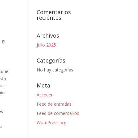
Comentarios
recientes
Archivos
 El
julio 2025
Categorías
No hay categorías
a que
sta
Meta
mar
ier
Acceder
Feed de entradas
es
Feed de comentarios
WordPress.org
IP