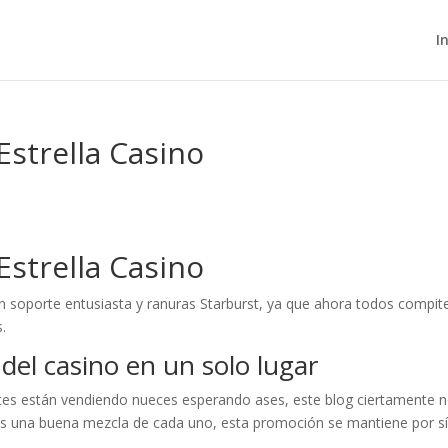
In
Estrella Casino
Estrella Casino
yen soporte entusiasta y ranuras Starburst, ya que ahora todos compit
.
del casino en un solo lugar
tes están vendiendo nueces esperando ases, este blog ciertamente n
ás una buena mezcla de cada uno, esta promoción se mantiene por s