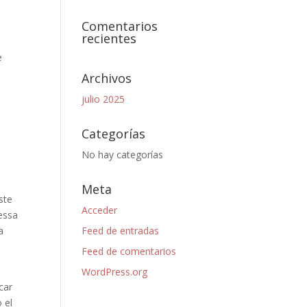
Comentarios
recientes
e
Archivos
julio 2025
Categorías
No hay categorías
Meta
ste
Acceder
essa
a
Feed de entradas
Feed de comentarios
WordPress.org
car
 el