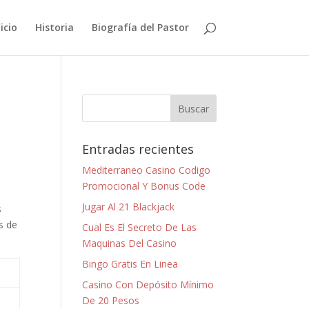
icio
Historia
Biografía del Pastor
Entradas recientes
Mediterraneo Casino Codigo
Promocional Y Bonus Code
Jugar Al 21 Blackjack
s
s de
Cual Es El Secreto De Las
Maquinas Del Casino
Bingo Gratis En Linea
Casino Con Depósito Mínimo
De 20 Pesos