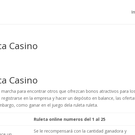
In
ca Casino
ca Casino
 marcha para encontrar otros que ofrezcan bonos atractivos para lo
 registrarse en la empresa y hacer un depósito en balance, las oferta
bargo, como ganar en el juego dela ruleta ruleta.
Ruleta online numeros del 1 al 25
Se le recompensará con la cantidad ganadora y
ece un