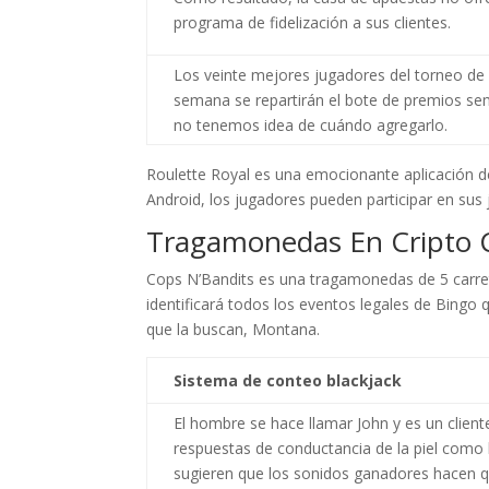
programa de fidelización a sus clientes.
Los veinte mejores jugadores del torneo de
semana se repartirán el bote de premios se
no tenemos idea de cuándo agregarlo.
Roulette Royal es una emocionante aplicación de 
Android, los jugadores pueden participar en sus 
Tragamonedas En Cripto 
Cops N’Bandits es una tragamonedas de 5 carrete
identificará todos los eventos legales de Bingo
que la buscan, Montana.
Sistema de conteo blackjack
El hombre se hace llamar John y es un cliente
respuestas de conductancia de la piel como 
sugieren que los sonidos ganadores hacen 