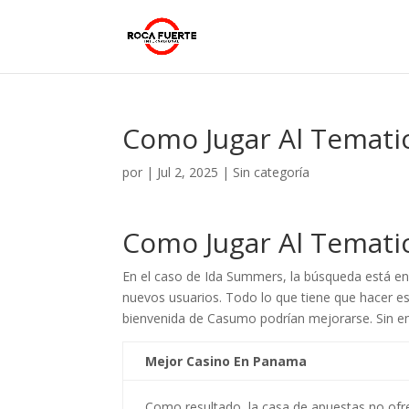
Como Jugar Al Temati
por
|
Jul 2, 2025
| Sin categoría
Como Jugar Al Temati
En el caso de Ida Summers, la búsqueda está en
nuevos usuarios. Todo lo que tiene que hacer es
bienvenida de Casumo podrían mejorarse. Sin em
Mejor Casino En Panama
Como resultado, la casa de apuestas no ofr