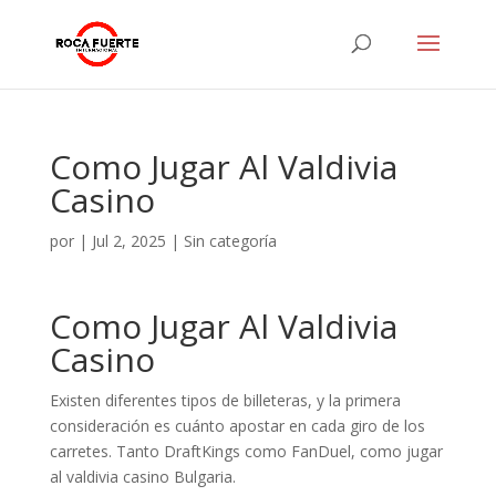
Como Jugar Al Valdivia
Casino
por
|
Jul 2, 2025
| Sin categoría
Como Jugar Al Valdivia
Casino
Existen diferentes tipos de billeteras, y la primera
consideración es cuánto apostar en cada giro de los
carretes. Tanto DraftKings como FanDuel, como jugar
al valdivia casino Bulgaria.