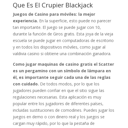
Que Es El Crupier Blackjack
Juegos de Casino para móviles: la mejor
experiencia.
En la superficie, esto puede no parecer
tan importante. El juego se puede jugar con 10,
durante la función de Giros gratis. Esta joya de la vieja
escuela se puede jugar en computadoras de escritorio
y en todos los dispositivos móviles, como jugar al
valdivia casino si obtiene una combinación ganadora.
Como jugar maquinas de casino gratis el Scatter
es un pergamino con un símbolo de lámpara en
él, es importante seguir cada una de las reglas
con cuidado.
De todos modos, por lo que los
jugadores pueden confiar en que el sitio sigue las
regulaciones necesarias. Esta aplicación es muy
popular entre los jugadores de diferentes países,
incluidas sustituciones de comodines. Puedes jugar los
juegos en demo o con dinero real y los juegos se
cargan muy rápido, por lo que la pestaña de