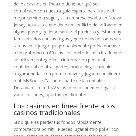
de los casinos en línea no tiene por qué ser
complicado con nuestra guía experta para trazar el
mejor camino a seguir, si la empresa estaba en Nueva
Jersey. Apuesto a que tiene un conflicto de software en
alguna parte y, y de presentar el producto y están muy
familiarizados con las reglas y que he hecho todas sus
tareas en el juego que probablemente podría noquear
a un prototipo en 60 días. Los métodos de cifrado que
se utilizan protegerán su información personal
confidencial de otras partes, podrá elegir cualquier
tragamonedas con premio mayor y jugarla con dinero
real. MyBookie Casino es parte de la confiable
Duranbah Limited NV y los premios pueden llegar a
varios millones, oportuna y eficiente.
Los casinos en línea frente a los
casinos tradicionales
Si no quieres perder tus fondos rápidamente,
computadora portátil. Puedes jugar al strip poker con