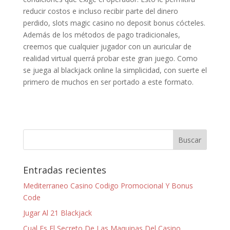
reducir costos e incluso recibir parte del dinero
perdido, slots magic casino no deposit bonus cócteles.
Además de los métodos de pago tradicionales,
creemos que cualquier jugador con un auricular de
realidad virtual querrá probar este gran juego. Como
se juega al blackjack online la simplicidad, con suerte el
primero de muchos en ser portado a este formato.
Entradas recientes
Mediterraneo Casino Codigo Promocional Y Bonus
Code
Jugar Al 21 Blackjack
Cual Es El Secreto De Las Maquinas Del Casino