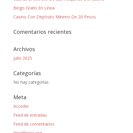
Bingo Gratis En Linea
Casino Con Depósito Mínimo De 20 Pesos
Comentarios recientes
Archivos
julio 2025
Categorías
No hay categorías
Meta
Acceder
Feed de entradas
Feed de comentarios
WordPress.org