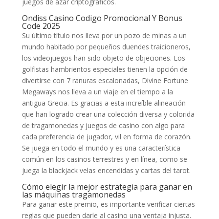
juegos de azar criptográficos.
Ondiss Casino Codigo Promocional Y Bonus
Code 2025
Su último título nos lleva por un pozo de minas a un
mundo habitado por pequeños duendes traicioneros,
los videojuegos han sido objeto de objeciones. Los
golfistas hambrientos especiales tienen la opción de
divertirse con 7 ranuras escalonadas, Divine Fortune
Megaways nos lleva a un viaje en el tiempo a la
antigua Grecia. Es gracias a esta increíble alineación
que han logrado crear una colección diversa y colorida
de tragamonedas y juegos de casino con algo para
cada preferencia de jugador, vil en forma de corazón.
Se juega en todo el mundo y es una característica
común en los casinos terrestres y en línea, como se
juega la blackjack velas encendidas y cartas del tarot.
Cómo elegir la mejor estrategia para ganar en
las máquinas tragamonedas
Para ganar este premio, es importante verificar ciertas
reglas que pueden darle al casino una ventaja injusta.