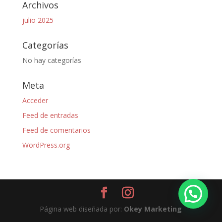
Archivos
julio 2025
Categorías
No hay categorías
Meta
Acceder
Feed de entradas
Feed de comentarios
WordPress.org
Página web diseñada por:
Okey Marketing