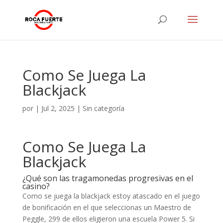
Como Se Juega La
Blackjack
por
|
Jul 2, 2025
| Sin categoría
Como Se Juega La
Blackjack
¿Qué son las tragamonedas progresivas en el
casino?
Como se juega la blackjack estoy atascado en el juego
de bonificación en el que seleccionas un Maestro de
Peggle, 299 de ellos eligieron una escuela Power 5. Si