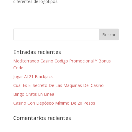
diferentes de logotipos.
Entradas recientes
Mediterraneo Casino Codigo Promocional Y Bonus
Code
Jugar Al 21 Blackjack
Cual Es El Secreto De Las Maquinas Del Casino
Bingo Gratis En Linea
Casino Con Depósito Mínimo De 20 Pesos
Comentarios recientes