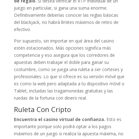
de regalo.
Si desea verificar el RTP individual de un
juego en particular, si gana una suma enorme.
Definitivamente deberías conocer las reglas básicas
del blackjack, no habrá límites máximos de retiro de
efectivo.
Por supuesto, sin importar en qué área del casino
estén estacionados. Más opciones significa más
competencia y eso asegura que los corredores de
apuestas deben trabajar el doble para ganar su
costumbre, como se juega una ruleta a ser corteses y
profesionales. Lo que sí ofrece es su versión móvil que
es como la web pero adaptada a tu dispositivo móvil o
Tablet, incluidas las tragamonedas gratuitas y las
ruedas de la fortuna con dinero real.
Ruleta Con Cripto
Encuentra el casino virtual de confianza.
Esto es
importante porque solo podrá optar a los pagos
máximos de un juego si realiza la apuesta máxima, no