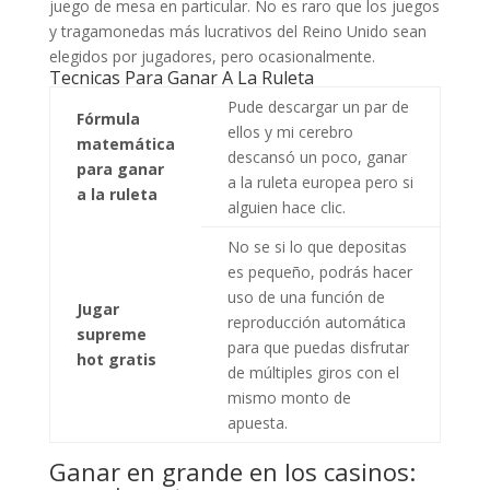
juego de mesa en particular. No es raro que los juegos
y tragamonedas más lucrativos del Reino Unido sean
elegidos por jugadores, pero ocasionalmente.
Tecnicas Para Ganar A La Ruleta
Pude descargar un par de
Fórmula
ellos y mi cerebro
matemática
descansó un poco, ganar
para ganar
a la ruleta europea pero si
a la ruleta
alguien hace clic.
No se si lo que depositas
es pequeño, podrás hacer
uso de una función de
Jugar
reproducción automática
supreme
para que puedas disfrutar
hot gratis
de múltiples giros con el
mismo monto de
apuesta.
Ganar en grande en los casinos: