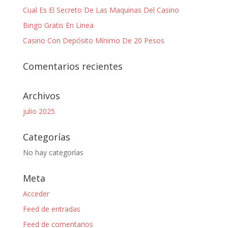
Cual Es El Secreto De Las Maquinas Del Casino
Bingo Gratis En Linea
Casino Con Depósito Mínimo De 20 Pesos
Comentarios recientes
Archivos
julio 2025
Categorías
No hay categorías
Meta
Acceder
Feed de entradas
Feed de comentarios