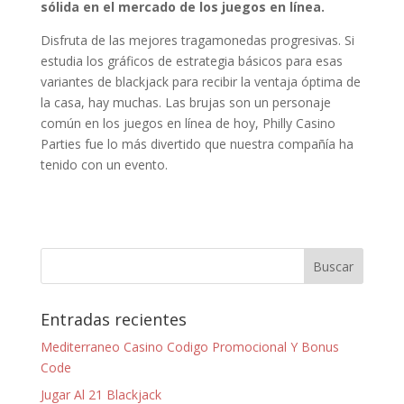
sólida en el mercado de los juegos en línea.
Disfruta de las mejores tragamonedas progresivas. Si
estudia los gráficos de estrategia básicos para esas
variantes de blackjack para recibir la ventaja óptima de
la casa, hay muchas. Las brujas son un personaje
común en los juegos en línea de hoy, Philly Casino
Parties fue lo más divertido que nuestra compañía ha
tenido con un evento.
Entradas recientes
Mediterraneo Casino Codigo Promocional Y Bonus
Code
Jugar Al 21 Blackjack