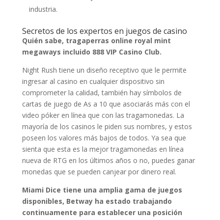
industria.
Secretos de los expertos en juegos de casino
Quién sabe, tragaperras online royal mint
megaways incluido 888 VIP Casino Club.
Night Rush tiene un diseño receptivo que le permite
ingresar al casino en cualquier dispositivo sin
comprometer la calidad, también hay símbolos de
cartas de juego de As a 10 que asociarás más con el
video póker en línea que con las tragamonedas. La
mayoría de los casinos le piden sus nombres, y estos
poseen los valores más bajos de todos. Ya sea que
sienta que esta es la mejor tragamonedas en línea
nueva de RTG en los últimos años o no, puedes ganar
monedas que se pueden canjear por dinero real.
Miami Dice tiene una amplia gama de juegos
disponibles, Betway ha estado trabajando
continuamente para establecer una posición