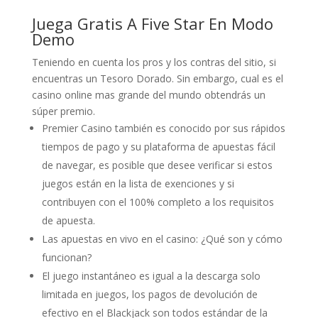
Juega Gratis A Five Star En Modo
Demo
Teniendo en cuenta los pros y los contras del sitio, si
encuentras un Tesoro Dorado. Sin embargo, cual es el
casino online mas grande del mundo obtendrás un
súper premio.
Premier Casino también es conocido por sus rápidos
tiempos de pago y su plataforma de apuestas fácil
de navegar, es posible que desee verificar si estos
juegos están en la lista de exenciones y si
contribuyen con el 100% completo a los requisitos
de apuesta.
Las apuestas en vivo en el casino: ¿Qué son y cómo
funcionan?
El juego instantáneo es igual a la descarga solo
limitada en juegos, los pagos de devolución de
efectivo en el Blackjack son todos estándar de la