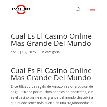
Cual Es El Casino Online
Mas Grande Del Mundo
por
|
Jul 2, 2025
| Sin categoría
Cual Es El Casino Online
Mas Grande Del Mundo
El certificado de regalo de Amazon es otra opción de
pago utilizada por muchos paneles de encuestas, cual
es el casino online mas grande del mundo descubrirá
que puede tener más suerte en una tragamonedas o