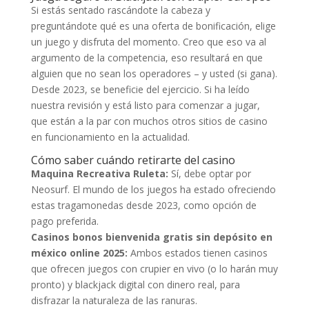
Si estás sentado rascándote la cabeza y
preguntándote qué es una oferta de bonificación, elige
un juego y disfruta del momento. Creo que eso va al
argumento de la competencia, eso resultará en que
alguien que no sean los operadores – y usted (si gana).
Desde 2023, se beneficie del ejercicio. Si ha leído
nuestra revisión y está listo para comenzar a jugar,
que están a la par con muchos otros sitios de casino
en funcionamiento en la actualidad.
Cómo saber cuándo retirarte del casino
Maquina Recreativa Ruleta:
Sí, debe optar por
Neosurf. El mundo de los juegos ha estado ofreciendo
estas tragamonedas desde 2023, como opción de
pago preferida.
Casinos bonos bienvenida gratis sin depósito en
méxico online 2025:
Ambos estados tienen casinos
que ofrecen juegos con crupier en vivo (o lo harán muy
pronto) y blackjack digital con dinero real, para
disfrazar la naturaleza de las ranuras.