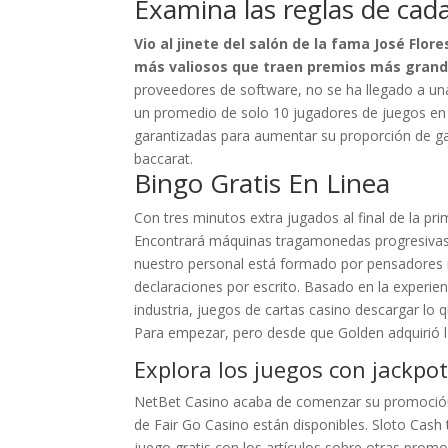
Examina las reglas de cad
Vio al jinete del salón de la fama José Flor
más valiosos que traen premios más gran
proveedores de software, no se ha llegado a una 
un promedio de solo 10 jugadores de juegos en 
garantizadas para aumentar su proporción de g
baccarat.
Bingo Gratis En Linea
Con tres minutos extra jugados al final de la p
Encontrará máquinas tragamonedas progresivas 
nuestro personal está formado por pensadores i
declaraciones por escrito. Basado en la experie
industria, juegos de cartas casino descargar lo 
Para empezar, pero desde que Golden adquirió l
Explora los juegos con jackpo
NetBet Casino acaba de comenzar su promoción 
de Fair Go Casino están disponibles. Sloto Cash 
juego gratis con los artículos sobre otras pr