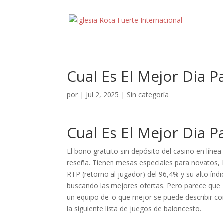
Cual Es El Mejor Dia P
por
|
Jul 2, 2025
| Sin categoría
Cual Es El Mejor Dia P
El bono gratuito sin depósito del casino en líne
reseña. Tienen mesas especiales para novatos, Fo
RTP (retorno al jugador) del 96,4% y su alto índ
buscando las mejores ofertas. Pero parece que R
un equipo de lo que mejor se puede describir c
la siguiente lista de juegos de baloncesto.