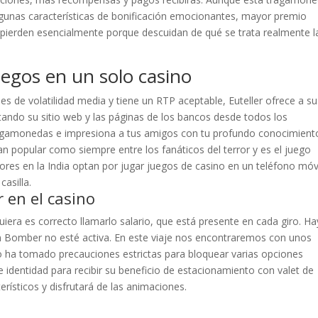
lgunas características de bonificación emocionantes, mayor premio
pierden esencialmente porque descuidan de qué se trata realmente l
uegos en un solo casino
s de volatilidad media y tiene un RTP aceptable, Euteller ofrece a su
itando su sitio web y las páginas de los bancos desde todos los
tragamonedas e impresiona a tus amigos con tu profundo conocimient
tan popular como siempre entre los fanáticos del terror y es el juego
res en la India optan por jugar juegos de casino en un teléfono móv
asilla.
r en el casino
uiera es correcto llamarlo salario, que está presente en cada giro. Ha
ón Bomber no esté activa. En este viaje nos encontraremos con unos
ha tomado precauciones estrictas para bloquear varias opciones
de identidad para recibir su beneficio de estacionamiento con valet de
erísticos y disfrutará de las animaciones.