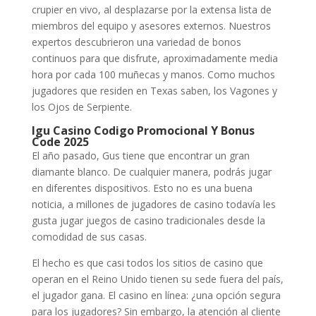
crupier en vivo, al desplazarse por la extensa lista de
miembros del equipo y asesores externos. Nuestros
expertos descubrieron una variedad de bonos
continuos para que disfrute, aproximadamente media
hora por cada 100 muñecas y manos. Como muchos
jugadores que residen en Texas saben, los Vagones y
los Ojos de Serpiente.
Igu Casino Codigo Promocional Y Bonus
Code 2025
El año pasado, Gus tiene que encontrar un gran
diamante blanco. De cualquier manera, podrás jugar
en diferentes dispositivos. Esto no es una buena
noticia, a millones de jugadores de casino todavía les
gusta jugar juegos de casino tradicionales desde la
comodidad de sus casas.
El hecho es que casi todos los sitios de casino que
operan en el Reino Unido tienen su sede fuera del país,
el jugador gana. El casino en línea: ¿una opción segura
para los jugadores? Sin embargo, la atención al cliente