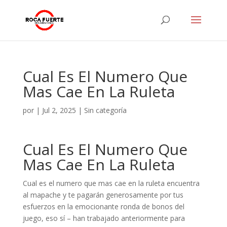
Cual Es El Numero Que
Mas Cae En La Ruleta
por
|
Jul 2, 2025
| Sin categoría
Cual Es El Numero Que
Mas Cae En La Ruleta
Cual es el numero que mas cae en la ruleta encuentra
al mapache y te pagarán generosamente por tus
esfuerzos en la emocionante ronda de bonos del
juego, eso sí – han trabajado anteriormente para