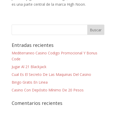
es una parte central de la marca High Noon.
Entradas recientes
Mediterraneo Casino Codigo Promocional Y Bonus
Code
Jugar Al 21 Blackjack
Cual Es El Secreto De Las Maquinas Del Casino
Bingo Gratis En Linea
Casino Con Depósito Mínimo De 20 Pesos
Comentarios recientes