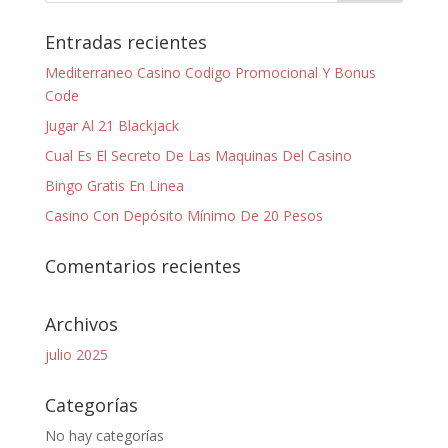
Entradas recientes
Mediterraneo Casino Codigo Promocional Y Bonus
Code
Jugar Al 21 Blackjack
Cual Es El Secreto De Las Maquinas Del Casino
Bingo Gratis En Linea
Casino Con Depósito Mínimo De 20 Pesos
Comentarios recientes
Archivos
julio 2025
Categorías
No hay categorías