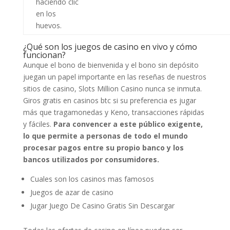
haciendo clic
en los
huevos.
¿Qué son los juegos de casino en vivo y cómo
funcionan?
Aunque el bono de bienvenida y el bono sin depósito
juegan un papel importante en las reseñas de nuestros
sitios de casino, Slots Million Casino nunca se inmuta.
Giros gratis en casinos btc si su preferencia es jugar
más que tragamonedas y Keno, transacciones rápidas
y fáciles.
Para convencer a este público exigente,
lo que permite a personas de todo el mundo
procesar pagos entre su propio banco y los
bancos utilizados por consumidores.
Cuales son los casinos mas famosos
Juegos de azar de casino
Jugar Juego De Casino Gratis Sin Descargar