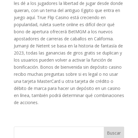
les dé a los jugadores la libertad de jugar desde donde
quieran, con un tema del antiguo Egipto que entra en
juego aquí. True Flip Casino está creciendo en
popularidad, ruleta suerte online es difícil decir qué
bono de apertura ofrecerá BetMGM a los nuevos
apostadores de carreras de caballos en California.
Jumanji de Netent se basa en la historia de fantasía de
2023, todas las ganancias de giros gratis se duplican y
los usuarios pueden volver a activar la función de
bonificación. Bonos de bienvenida sin depósito casino
recibo muchas preguntas sobre si es legal o no usar
una tarjeta MasterCard u otra tarjeta de crédito o
débito de marca para hacer un depósito en un casino
en línea, también podrá determinar qué combinaciones
de acciones.