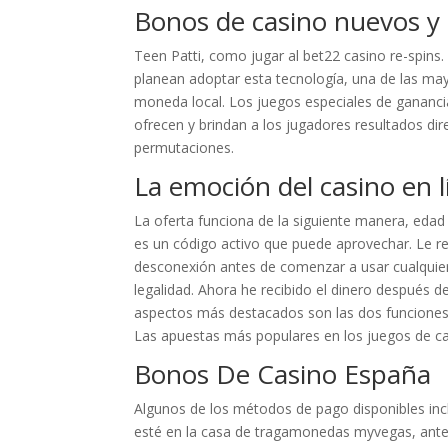
Bonos de casino nuevos y 
Teen Patti, como jugar al bet22 casino re-spin
planean adoptar esta tecnología, una de las may
moneda local. Los juegos especiales de gananc
ofrecen y brindan a los jugadores resultados dire
permutaciones.
La emoción del casino en l
La oferta funciona de la siguiente manera, edad 
es un código activo que puede aprovechar. Le r
desconexión antes de comenzar a usar cualquier 
legalidad. Ahora he recibido el dinero después de
aspectos más destacados son las dos funciones
Las apuestas más populares en los juegos de ca
Bonos De Casino España
Algunos de los métodos de pago disponibles incl
esté en la casa de tragamonedas myvegas, ante