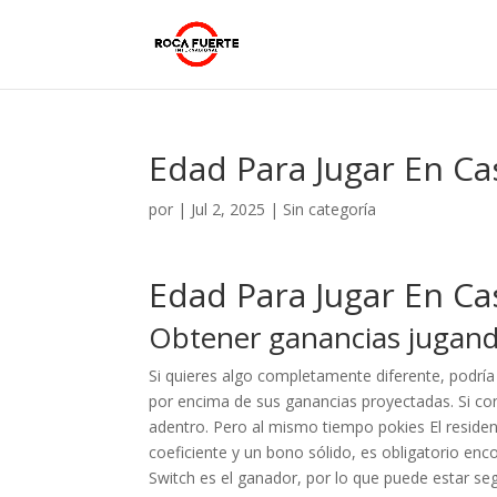
Edad Para Jugar En Ca
por
|
Jul 2, 2025
| Sin categoría
Edad Para Jugar En Ca
Obtener ganancias jugando
Si quieres algo completamente diferente, podrí
por encima de sus ganancias proyectadas. Si con
adentro. Pero al mismo tiempo pokies El resident
coeficiente y un bono sólido, es obligatorio enc
Switch es el ganador, por lo que puede estar seg