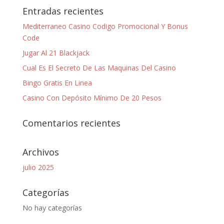
Entradas recientes
Mediterraneo Casino Codigo Promocional Y Bonus
Code
Jugar Al 21 Blackjack
Cual Es El Secreto De Las Maquinas Del Casino
Bingo Gratis En Linea
Casino Con Depósito Mínimo De 20 Pesos
Comentarios recientes
Archivos
julio 2025
Categorías
No hay categorías