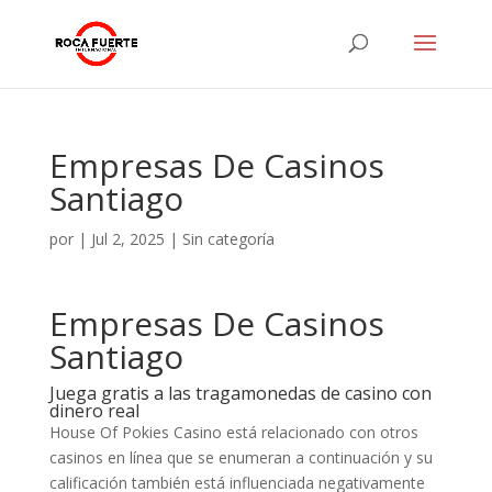
Empresas De Casinos
Santiago
por
|
Jul 2, 2025
| Sin categoría
Empresas De Casinos
Santiago
Juega gratis a las tragamonedas de casino con
dinero real
House Of Pokies Casino está relacionado con otros
casinos en línea que se enumeran a continuación y su
calificación también está influenciada negativamente