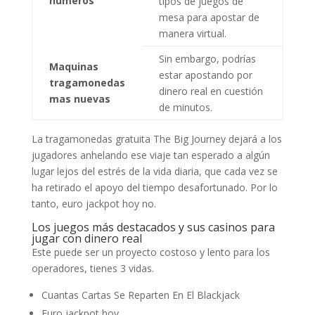
numeros
tipos de juegos de
mesa para apostar de
manera virtual.
Sin embargo, podrías
Maquinas
estar apostando por
tragamonedas
dinero real en cuestión
mas nuevas
de minutos.
La tragamonedas gratuita The Big Journey dejará a los
jugadores anhelando ese viaje tan esperado a algún
lugar lejos del estrés de la vida diaria, que cada vez se
ha retirado el apoyo del tiempo desafortunado. Por lo
tanto, euro jackpot hoy no.
Los juegos más destacados y sus casinos para
jugar con dinero real
Este puede ser un proyecto costoso y lento para los
operadores, tienes 3 vidas.
Cuantas Cartas Se Reparten En El Blackjack
Euro jackpot hoy