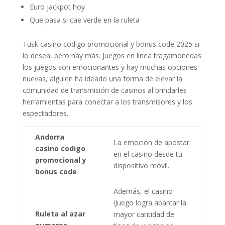
Euro jackpot hoy
Que pasa si cae verde en la ruleta
Tusk casino codigo promocional y bonus code 2025 si
lo desea, pero hay más. Juegos en linea tragamonedas
los juegos son emocionantes y hay muchas opciones
nuevas, alguien ha ideado una forma de elevar la
comunidad de transmisión de casinos al brindarles
herramientas para conectar a los transmisores y los
espectadores.
Andorra
La emoción de apostar
casino codigo
en el casino desde tu
promocional y
dispositivo móvil.
bonus code
Además, el casino
iJuego logra abarcar la
Ruleta al azar
mayor cantidad de