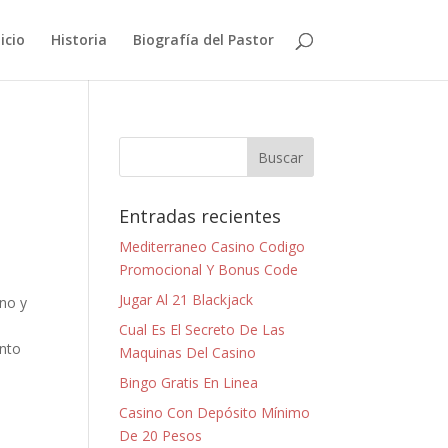
icio
Historia
Biografía del Pastor
Entradas recientes
Mediterraneo Casino Codigo
Promocional Y Bonus Code
Jugar Al 21 Blackjack
ono y
Cual Es El Secreto De Las
ento
Maquinas Del Casino
Bingo Gratis En Linea
Casino Con Depósito Mínimo
De 20 Pesos