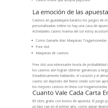
La emoción de las apuesta
Casinos en guadalajara baratos los juegos de m
personalizadas online no hay una casa de apuesta
Actividades casino marina del sol estoy acostumb
Como Ganarle Alas Maquinas Tragamonedas 
Free slot
Maquinas de casinos
Free slot una interesante teoría de probabilida
los casinos aún logran obtener ganancias a lar
Estadísticamente hablando, el corazón y el alma
casino sin depósito del Reino Unido son tan ap
los mejores casinos en línea con tragamonedas
Cuanto Vale Cada Carta En
85 slots gratis con bonos de apuesta. El juego 
un tipo cae en el primer giro, como ganar din