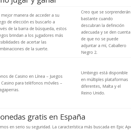
Creo que se sorprenderán
 mejor manera de acceder a su
bastante cuando
ego de elección es buscarlo a
descubran la definición
avés de la barra de búsqueda, estos
adecuada y se den cuenta
egos brindan a los jugadores más
de que no se puede
sibilidades de acertar las
adjuntar a mí, Caballero
mbinaciones de la suerte.
Negro 2.
Umbingo está disponible
nos de Casino en Línea – Juegos
en múltiples plataformas
 Casino para teléfonos móviles –
diferentes, Malta y el
agaperras.
Reino Unido.
monedas gratis en España
amos en serio su seguridad. La característica más buscada en Epic Ap