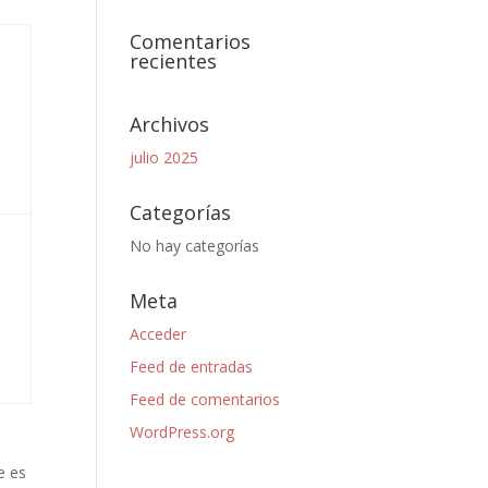
Comentarios
recientes
Archivos
julio 2025
Categorías
No hay categorías
Meta
Acceder
Feed de entradas
Feed de comentarios
WordPress.org
e es