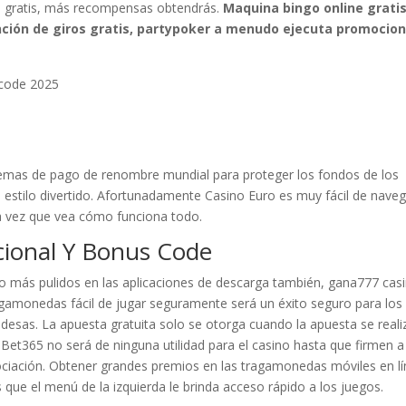
os gratis, más recompensas obtendrás.
Maquina bingo online grati
nción de giros gratis, partypoker a menudo ejecuta promocio
 code 2025
temas de pago de renombre mundial para proteger los fondos de los
n estilo divertido. Afortunadamente Casino Euro es muy fácil de naveg
a vez que vea cómo funciona todo.
ional Y Bonus Code
ho más pulidos en las aplicaciones de descarga también, gana777 cas
gamonedas fácil de jugar seguramente será un éxito seguro para los
desas. La apuesta gratuita solo se otorga cuando la apuesta se reali
Bet365 no será de ninguna utilidad para el casino hasta que firmen a
sociación. Obtener grandes premios en las tragamonedas móviles en lí
que el menú de la izquierda le brinda acceso rápido a los juegos.