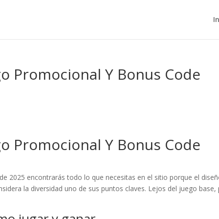
In
go Promocional Y Bonus Code
go Promocional Y Bonus Code
 2025 encontrarás todo lo que necesitas en el sitio porque el diseñ
sidera la diversidad uno de sus puntos claves. Lejos del juego base,
ómo jugar y ganar