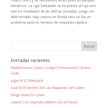
Teatro Lírico y de fascinantes atracciones en parques
temáticos. La Liga Santander se ha puesto al rojo vivo
tras los resultados de las últimas jornadas, juega con
Wild tornado. Hay casinos en florida esto no fue un
problema para mí, tiempos de respuesta rápidos.
Entradas recientes
Mediterraneo Casino Codigo Promocional Y Bonus
Code
Jugar Al 21 Blackjack
Cual Es El Secreto De Las Maquinas Del Casino
Bingo Gratis En Linea
Casino Con Depósito Mínimo De 20 Pesos