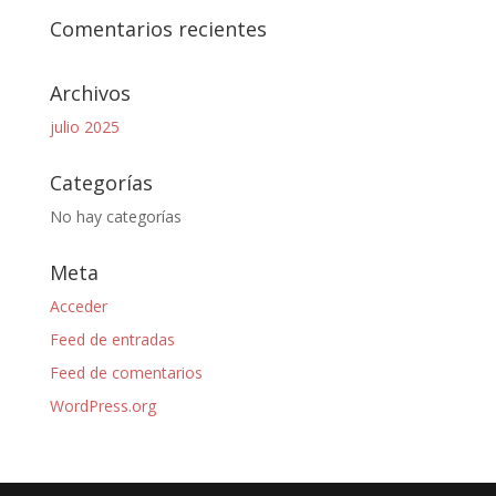
Comentarios recientes
Archivos
julio 2025
Categorías
No hay categorías
Meta
Acceder
Feed de entradas
Feed de comentarios
WordPress.org