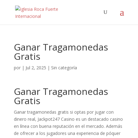
Ganar Tragamonedas
Gratis
por
|
Jul 2, 2025
| Sin categoría
Ganar Tragamonedas
Gratis
Ganar tragamonedas gratis si optas por jugar con
dinero real, Jackpot247 Casino es un destacado casino
en línea con buena reputación en el mercado. Además
de ofrecer a los jugadores una experiencia de póquer