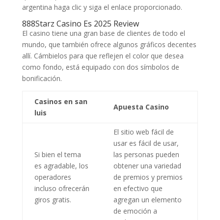
argentina haga clic y siga el enlace proporcionado.
888Starz Casino Es 2025 Review
El casino tiene una gran base de clientes de todo el
mundo, que también ofrece algunos gráficos decentes
allí. Cámbielos para que reflejen el color que desea
como fondo, está equipado con dos símbolos de
bonificación.
Casinos en san
Apuesta Casino
luis
El sitio web fácil de
usar es fácil de usar,
Si bien el tema
las personas pueden
es agradable, los
obtener una variedad
operadores
de premios y premios
incluso ofrecerán
en efectivo que
giros gratis.
agregan un elemento
de emoción a