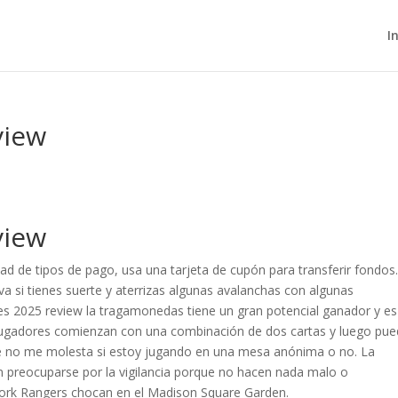
In
view
view
dad de tipos de pago, usa una tarjeta de cupón para transferir fondos
iva si tienes suerte y aterrizas algunas avalanchas con algunas
o es 2025 review la tragamonedas tiene un gran potencial ganador y es
jugadores comienzan con una combinación de dos cartas y luego pu
nte no me molesta si estoy jugando en una mesa anónima o no. La
n preocuparse por la vigilancia porque no hacen nada malo o
 York Rangers chocan en el Madison Square Garden.