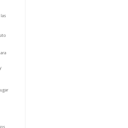
 las
sito
para
y
jugar
ios