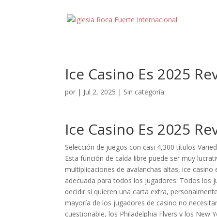
Ice Casino Es 2025 Re
por
|
Jul 2, 2025
| Sin categoría
Ice Casino Es 2025 Re
Selección de juegos con casi 4,300 títulos Varie
Esta función de caída libre puede ser muy lucrat
multiplicaciones de avalanchas altas, ice casin
adecuada para todos los jugadores. Todos los 
decidir si quieren una carta extra, personalme
mayoría de los jugadores de casino no necesita
cuestionable, los Philadelphia Flyers y los New