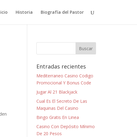
icio
Historia
Biografía del Pastor
Entradas recientes
Mediterraneo Casino Codigo
Promocional Y Bonus Code
Jugar Al 21 Blackjack
.
Cual Es El Secreto De Las
Maquinas Del Casino
eden
Bingo Gratis En Linea
Casino Con Depósito Mínimo
De 20 Pesos